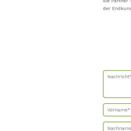
die Partner
der Endkund