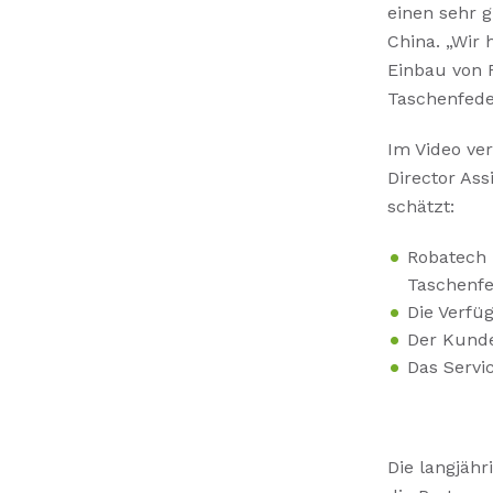
einen sehr 
China. „Wir
Einbau von R
Taschenfede
Im Video ver
Director As
schätzt:
Robatech 
Taschenfe
Die
Verfü
Der Kunden
Das Servi
Die langjähr