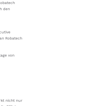
Robatech
ch den
cutive
 an Robatech
tage von
rkt nicht nur