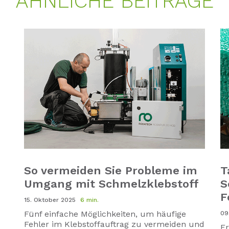
ÄHNLICHE BEITRÄGE
So vermeiden Sie Probleme im
T
Umgang mit Schmelzklebstoff
S
F
15. Oktober 2025
6 min.
Fünf
einfache
Möglichkeiten
,
um
häufige
09
Fehler
im
Klebstoffauftrag
zu
vermeiden
und
Er