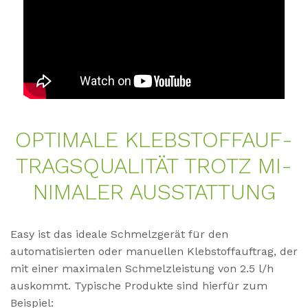
OP­TI­MA­LE KLEB­STOFF­AUF­
TRAGS­QUA­LITÄT TROTZ MI­
NI­MA­LER AUS­STAT­TUNG
Easy ist das ideale Schmelzgerät für den
automatisierten oder manuellen Klebstoffauftrag, der
mit einer maximalen Schmelzleistung von 2.5 l/h
auskommt. Typische Produkte sind hierfür zum
Beispiel: