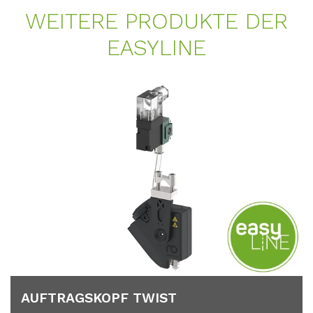
WEI­TE­RE PRO­DUK­TE DER
EASY­LINE
AUF­TRAGS­KOPF TWIST