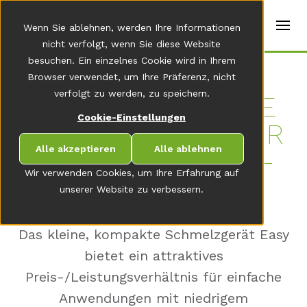
t
e
de
Wenn Sie ablehnen, werden Ihre Informationen
r
s
nicht verfolgt, wenn Sie diese Website
(
besuchen. Ein einzelnes Cookie wird in Ihrem
E
Home
Browser verwendet, um Ihre Präferenz, nicht
n
g
verfolgt zu werden, zu speichern.
EASY – DAS KLEI­NE
li
s
Cookie-Einstellungen
SCHMELZ­GERÄT FÜR
h
)
Alle akzeptieren
Alle ablehnen
EIN­FA­CHE AN­WEN­
Wir verwenden Cookies, um Ihre Erfahrung auf
DUN­GEN
unserer Website zu verbessern.
Das kleine, kompakte Schmelzgerät Easy
bietet ein attraktives
Preis-/Leistungsverhältnis für einfache
Anwendungen mit niedrigem