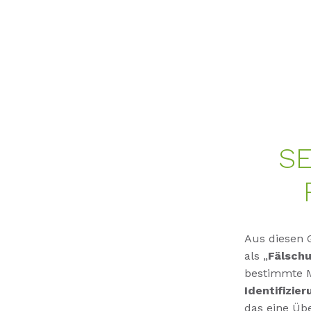
SE
Aus diesen 
als „
Fälschu
bestimmte M
Identifizie
das eine Üb