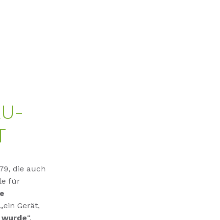
EU-
T
79, die auch
le für
ie
„ein Gerät,
 wurde
“.