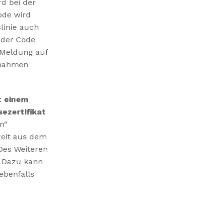
d bei der
ode wird
linie auch
e der Code
 Meldung auf
snahmen
t einem
sezertifikat
on“
zeit aus dem
Des Weiteren
. Dazu kann
ebenfalls