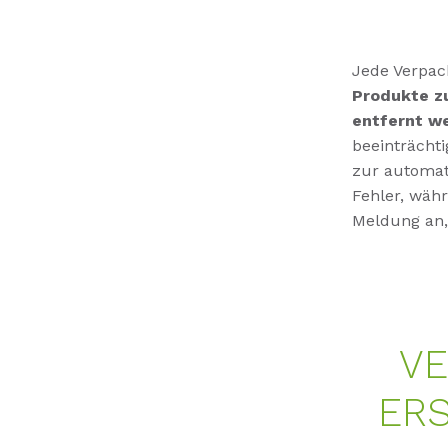
Jede Verpac
Produkte zu
entfernt w
beeinträchti
zur automat
Fehler, währ
Meldung an,
V
ER