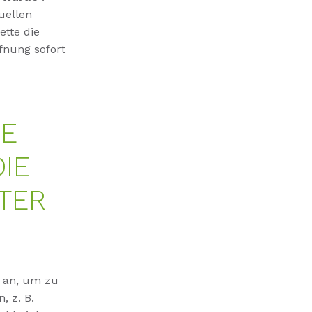
uellen
tte die
fnung sofort
IE
IE
TER
s an, um zu
, z. B.