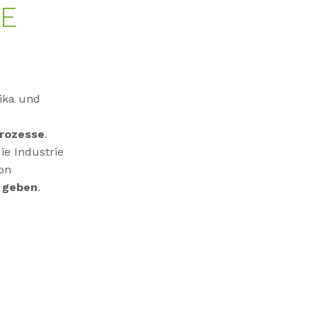
TE
rika und
Prozesse
.
e Industrie
on
t geben
.