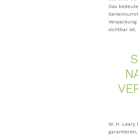
Das bedeutet
Seriennumme
Verpackung 
sichtbar ist.
S
N
VE
W. H. Leary
garantieren,