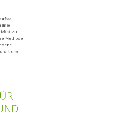
hafte
linie
ivität zu
ere Methode
iedene
ofort eine
ÜR
UND