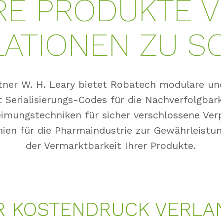
RE PRODUKTE 
LATIONEN ZU S
er W. H. Leary bietet Robatech modulare und
t Serialisierungs-Codes für die Nachverfolgba
eimungstechniken für sicher verschlossene Ve
nien für die Pharmaindustrie zur Gewährleistu
der Vermarktbarkeit Ihrer Produkte.
R KOSTENDRUCK VERLA