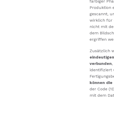
farbiger Ph
Produktion e
gescannt, um
wirklich für
nicht mit d
dem Bildsch
ergriffen we
Zusätzlich 
eindeutige
verbunden
,
identifizier
Fertigungsb
können die 
der Code (1
mit dem Dat