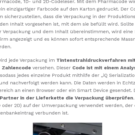
armacode, 1D- und 2D-Codeleser. Mit dem Pharmacode wir
in einzigartiger Farbcode auf den Karton gedruckt. Der C
 sicherzustellen, dass die Verpackung in der Produktions
 den Inhalt vorgesehen ist, mit dem sie befüllt wird. Sollt
er Verpackung und dem Inhalt übereinstimmen, wird eine
irm angezeigt und es können sofort entsprechende Mas
rden.
wird jede Verpackung im
Tintenstrahldruckverfahren mi
n Zahlencode
versehen. Dieser
Code ist mit einem Analy
 sodass jedes einzelne Produkt mithilfe der „iQ Serializati
t und nachverfolgt werden kann. Die Daten werden in Echt
ereich an einen Browser oder ein Smart Device gesendet. 
Partner in der Lieferkette die Verpackung überprüfen
D oder 2D) auf der Umverpackung verwendet werden, der 
enbankeintrag verbunden ist.