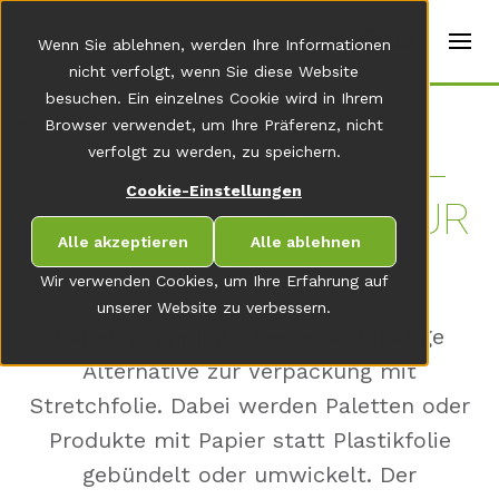
t
e
de
Wenn Sie ablehnen, werden Ihre Informationen
r
s
nicht verfolgt, wenn Sie diese Website
(
besuchen. Ein einzelnes Cookie wird in Ihrem
E
Home
Browser verwendet, um Ihre Präferenz, nicht
n
g
verfolgt zu werden, zu speichern.
PA­PER WRAP­PING –
li
s
Cookie-Einstellungen
DIE AL­TER­NA­TI­VE ZUR
h
)
Alle akzeptieren
Alle ablehnen
STRETCH­FO­LIE
Wir verwenden Cookies, um Ihre Erfahrung auf
unserer Website zu verbessern.
Paper Wrapping ist eine nachhaltige
Alternative zur Verpackung mit
Stretchfolie. Dabei werden Paletten oder
Produkte mit Papier statt Plastikfolie
gebündelt oder umwickelt. Der