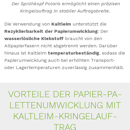
Der Sprühkopf Polaris ermöglicht einen präzisen
Kringelauftrag in stabiler Auftragsbreite.
Die Verwendung von
Kaltleim
unterstützt die
Rezyklierbarkeit der Papierumwicklung
: Der
wasserlösliche Klebstoff
braucht von den
Altpapierfasern nicht abgetrennt werden. Darüber
hinaus ist Kaltleim
temperaturbeständig
, sodass die
Papierumwicklung auch bei erhöhten Transport-
oder Lagertemperaturen zuverlässig zusammenhält.
VOR­TEI­LE DER PA­PIER-PA­
LET­TEN­UM­WICK­LUNG MIT
KALT­LEIM-KRIN­GE­LAUF­
TRAG