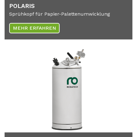
PO­LA­RIS
Sprühkopf für Papier-Palettenumwicklung
MEHR ERFAHREN