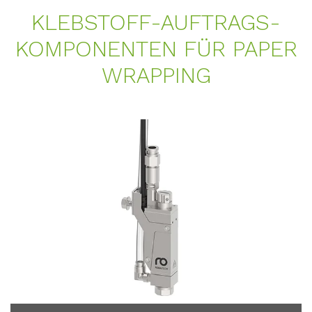
KLEB­STOFF-AUF­TRAGS­
KOM­PO­NEN­TEN FÜR PA­PER
WRAP­PING