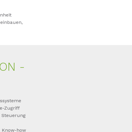
nheit
 einbauen,
ON -
ussysteme
e-Zugriff
e Steuerung
nd Know-how