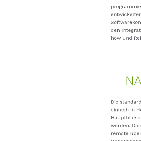
programmier
entwickelte
Softwarekom
den Integra
how und Ref
NA
Die standar
einfach in H
Hauptbildsc
werden. Dan
remote über