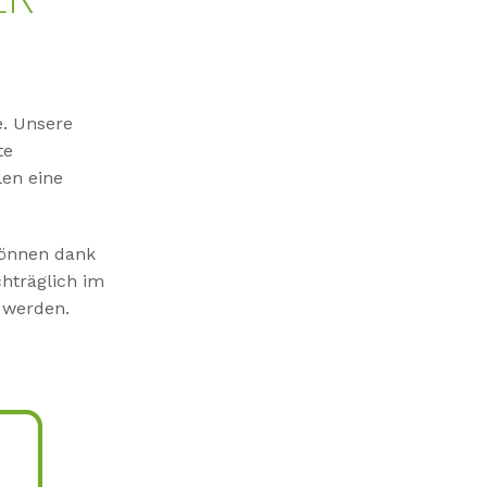
e. Unsere
te
len eine
können dank
hträglich im
 werden.