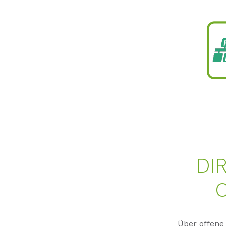
DI
Über offene