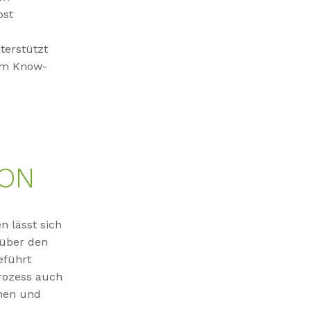
bst
terstützt
tem Know-
ION
n lässt sich
 über den
eführt
prozess auch
enen und