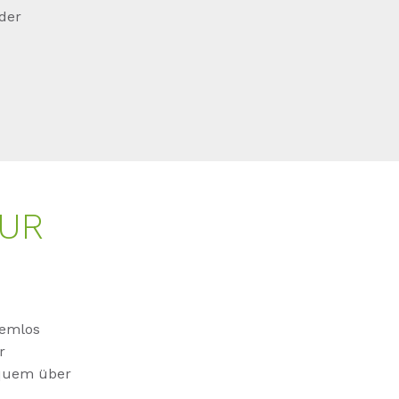
der
ZUR
lemlos
r
equem über