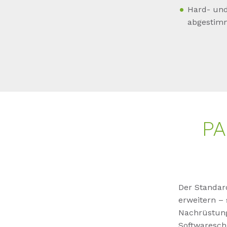
Hard- und
abgestim
PA
Der Standar
erweitern – 
Nachrüstung
Softwaresch