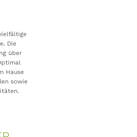
elfältige
e. Die
ng über
Optimal
em Hause
llen sowie
itäten.
ER