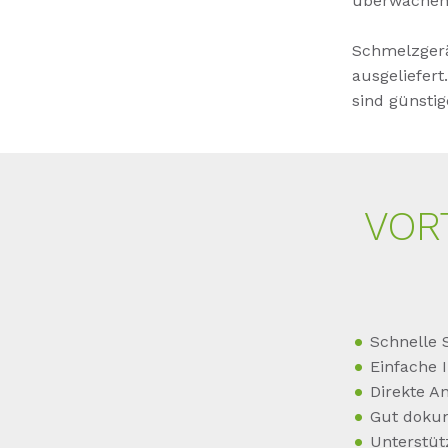
überwache
Schmelzgerä
ausgeliefer
sind günstig
VOR
Schnelle 
Einfache 
Direkte A
Gut dokum
Unterstüt