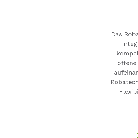
Das Roba
Integ
kompak
offene
aufeina
Robatech 
Flexib
L