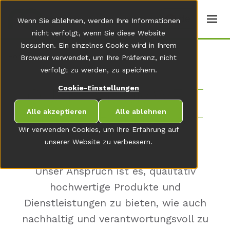
t
e
de
Wenn Sie ablehnen, werden Ihre Informationen
r
s
nicht verfolgt, wenn Sie diese Website
(
besuchen. Ein einzelnes Cookie wird in Ihrem
E
Home
Browser verwendet, um Ihre Präferenz, nicht
n
g
verfolgt zu werden, zu speichern.
li
s
Cookie-Einstellungen
QUA­LITÄT, UM­WELT
h
)
UND VER­ANT­WOR­
Alle akzeptieren
Alle ablehnen
TUNG
Wir verwenden Cookies, um Ihre Erfahrung auf
unserer Website zu verbessern.
Unser Anspruch ist es, qualitativ
hochwertige Produkte und
Dienstleistungen zu bieten, wie auch
nachhaltig und verantwortungsvoll zu