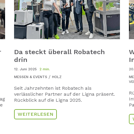
r
Da steckt überall Robatech
W
drin
I
12. Juni 2025
2 min.
20
MESSEN & EVENTS
HOLZ
ME
VE
Seit Jahrzehnten ist Robatech als
Rü
verlässlicher Partner auf der Ligna präsent.
rag
In
Rückblick auf die Ligna 2025.
le
Pa
WEITERLESEN