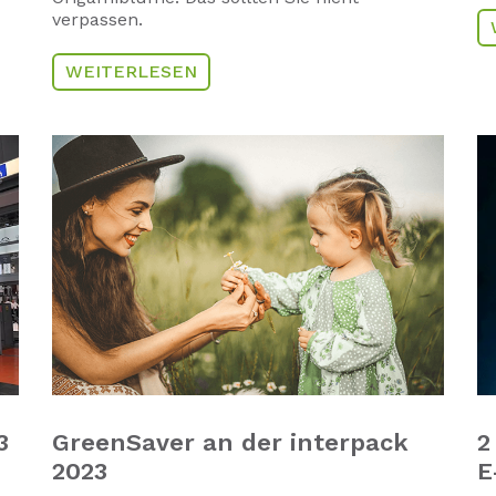
verpassen.
WEITERLESEN
3
GreenSaver an der interpack
2
2023
E