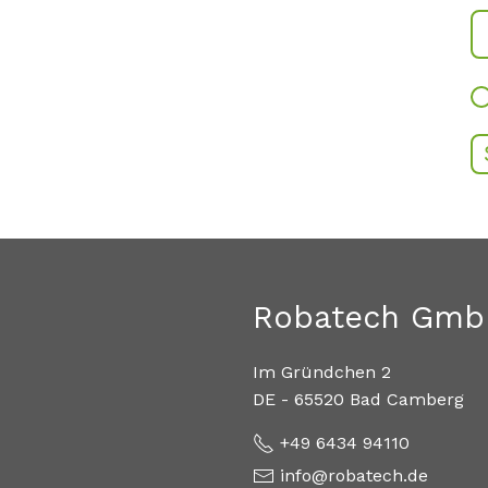
Robatech Gmb
Im Gründchen 2
DE - 65520 Bad Camberg
+49 6434 94110
info@robatech.de