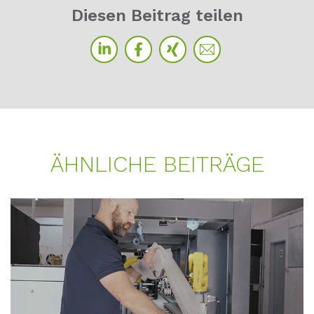
Die­sen Bei­trag tei­len
ÄHN­LI­CHE BEI­TRÄ­GE