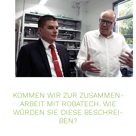
KOM­MEN WIR ZUR ZU­SAM­MEN­
AR­BEIT MIT RO­BA­TECH. WIE
WÜR­DEN SIE DIE­SE BE­SCHREI­
BEN?