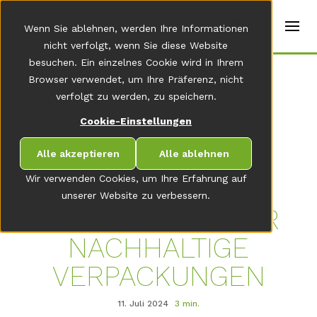
t
e
de
Wenn Sie ablehnen, werden Ihre Informationen
r
s
nicht verfolgt, wenn Sie diese Website
(
besuchen. Ein einzelnes Cookie wird in Ihrem
E
Home
Browser verwendet, um Ihre Präferenz, nicht
n
g
verfolgt zu werden, zu speichern.
li
s
Cookie-Einstellungen
ZUR NEWSROOM-ÜBERSICHT
h
)
Alle akzeptieren
Alle ablehnen
Wir verwenden Cookies, um Ihre Erfahrung auf
unserer Website zu verbessern.
KOOPERATION FÜR
NACHHALTIGE
VERPACKUNGEN
11. Juli 2024
3 min.