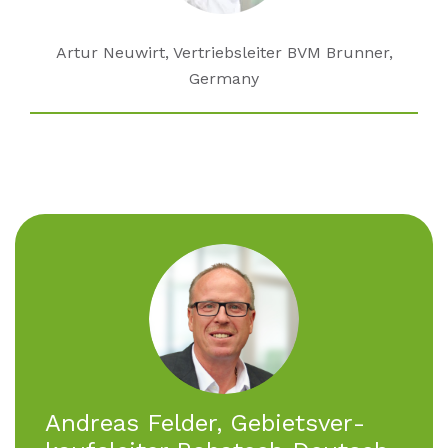
Artur Neuwirt, Vertriebsleiter BVM Brunner,
Germany
An­dre­as Fel­der, Ge­biets­ver­