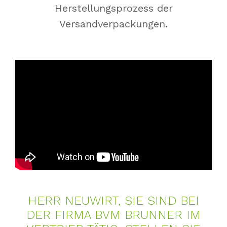
Herstellungsprozess der
Versandverpackungen.
HERR NEU­WIRT, SIE SIND BEI
DER FIR­MA BVM BRUN­NER IM