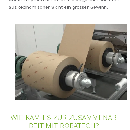
aus ökonomischer Sicht ein grosser Gewinn.
WIE KAM ES ZUR ZU­SAM­MEN­AR­
BEIT MIT RO­BA­TECH?