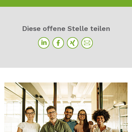
Die­se of­fe­ne Stel­le tei­len