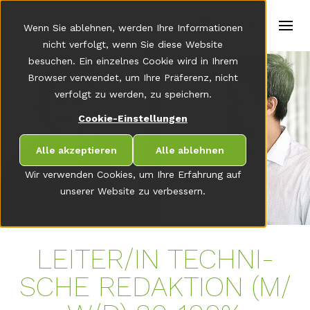
t
e
de-ch
Wenn Sie ablehnen, werden Ihre Informationen
r
s
nicht verfolgt, wenn Sie diese Website
(
besuchen. Ein einzelnes Cookie wird in Ihrem
E
Browser verwendet, um Ihre Präferenz, nicht
n
g
verfolgt zu werden, zu speichern.
li
s
Cookie-Einstellungen
h
)
Alle akzeptieren
Alle ablehnen
Wir verwenden Cookies, um Ihre Erfahrung auf
unserer Website zu verbessern.
LEI­TER/​​IN TECH­NI­
SCHE RE­DAK­TI­ON (M/​​