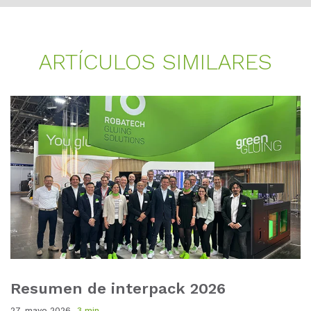
AR­TÍ­CU­LOS SI­MI­LA­RES
Resumen de interpack 2026
27. mayo 2026
3 min.