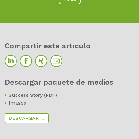
Com­par­tir este ar­tí­cu­lo
Des­car­gar paque­te de me­di­os
Success Story (PDF)
Images
DESCARGAR