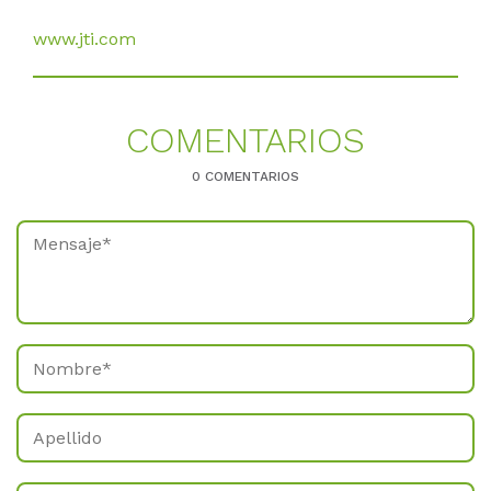
www.jti.com
CO­MEN­TA­RI­OS
0 COMENTARIOS