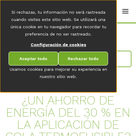
t
e
es
Si rechazas, tu información no será rastreada
r
s
cuando visites este sitio web. Se utilizará una
(
única cookie en tu navegador para recordar tu
E
Home
preferencia de no ser rastreado.
n
g
Configuración de cookies
li
s
IR A LA VISTA GENERAL DE LA SALA DE
h
Aceptar todo
Rechazar todo
NOVEDADES
)
Usamos cookies para mejorar su experiencia en
nuestro sitio web.
¿UN AHORRO DE
ENERGÍA DEL 30 % EN
LA APLICACIÓN DE