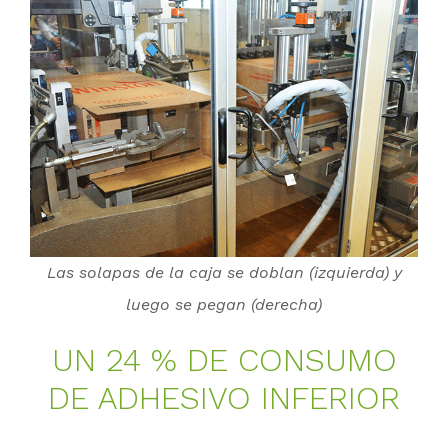
Las solapas de la caja se doblan (izquierda) y
luego se pegan (derecha)
UN 24 % DE CON­SU­MO
DE AD­HE­SI­VO IN­FE­RI­OR