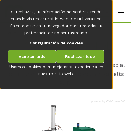
t
e
es
Si rechazas, tu información no será rastreada
r
s
cuando visites este sitio web. Se utilizará una
(
única cookie en tu navegador para recordar tu
E
Home
preferencia de no ser rastreado.
n
g
RO­BA­PUR 20 MOD
Configuración de cookies
li
s
h
Aceptar todo
Rechazar todo
)
RobaPur 20 MOD es una solución especial
Usamos cookies para mejorar su experiencia en
para fundir de forma cuidadosa hotmelts
nuestro sitio web.
PUR.
powered by WebRotate 360