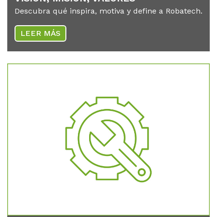
Descubra qué inspira, motiva y define a Robatech.
LEER MÁS