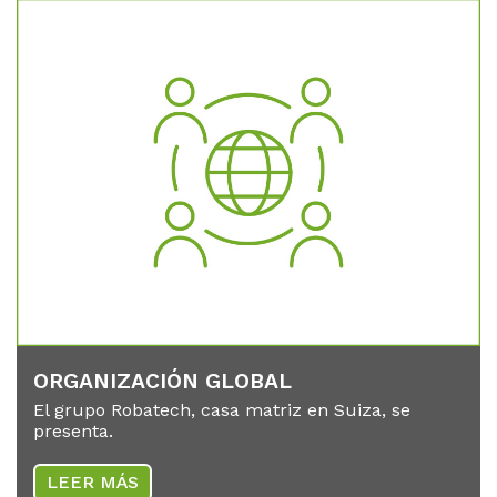
OR­GA­NI­ZA­CIÓN GLO­BAL
El grupo Robatech, casa matriz en Suiza, se
presenta.
LEER MÁS