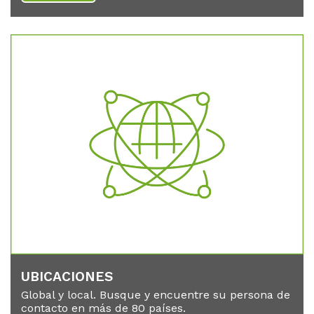
UBI­CA­CIO­NES
Global y local. Busque y encuentre su persona de
contacto en más de 80 países.