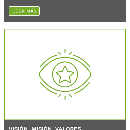
LEER MÁS
VISIÓN, MISIÓN, VA­LO­RES