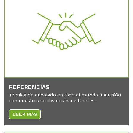
RE­FE­REN­CI­AS
Técnica de encolado en todo el mundo. La unión
con nuestros socios nos hace fuertes.
LEER MÁS