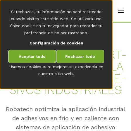
t
e
es
Si rechazas, tu información no será rastreada
r
s
cuando visites este sitio web. Se utilizará una
(
única cookie en tu navegador para recordar tu
E
Home
preferencia de no ser rastreado.
n
g
Configuración de cookies
li
s
RO­BA­TECH – SU PART­
h
Aceptar todo
Rechazar todo
)
NER GLO­BAL PARA LA
Usamos cookies para mejorar su experiencia en
AP­LI­CA­CIÓN DE AD­HE­
nuestro sitio web.
SI­VOS IN­DUS­TRIA­LES
Robatech optimiza la aplicación industrial
de adhesivos en frío y en caliente con
sistemas de aplicación de adhesivo