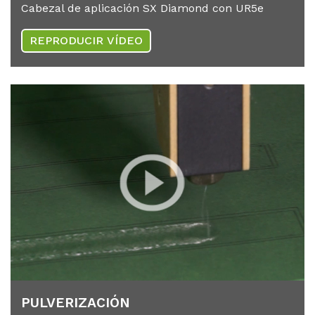
Cabezal de aplicación SX Diamond con UR5e
REPRODUCIR VÍDEO
PUL­VE­RI­ZA­CIÓN