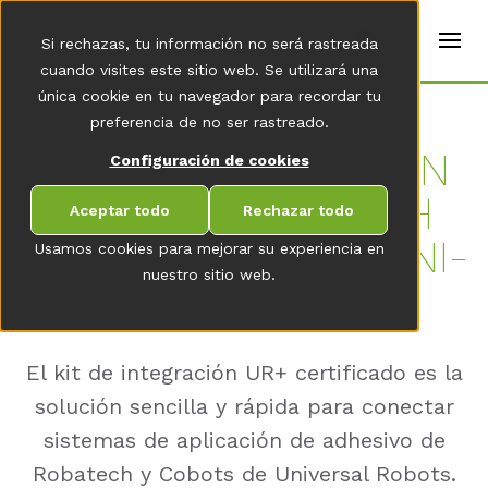
t
e
es
Si rechazas, tu información no será rastreada
r
s
cuando visites este sitio web. Se utilizará una
(
única cookie en tu navegador para recordar tu
E
Home
preferencia de no ser rastreado.
n
g
KIT DE IN­TE­GRA­CIÓN
Configuración de cookies
li
s
UR+ DE RO­BA­TECH
h
Aceptar todo
Rechazar todo
)
PARA CO­BOTS DE UNI­
Usamos cookies para mejorar su experiencia en
nuestro sitio web.
VER­SAL RO­BOTS
El kit de integración UR+ certificado es la
solución sencilla y rápida para conectar
sistemas de aplicación de adhesivo de
Robatech y Cobots de Universal Robots.