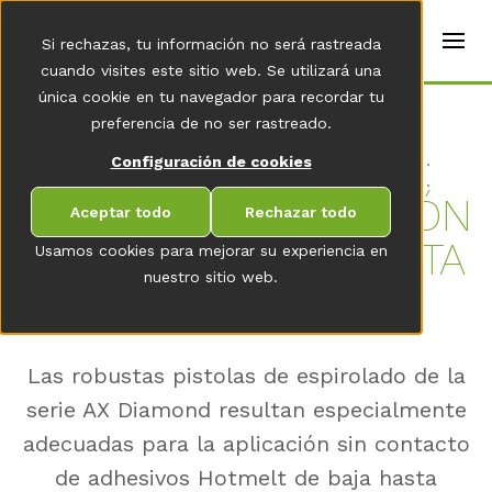
t
e
es
Si rechazas, tu información no será rastreada
r
s
cuando visites este sitio web. Se utilizará una
(
única cookie en tu navegador para recordar tu
E
Home
preferencia de no ser rastreado.
n
g
AX DIA­MOND 1 SW:
Configuración de cookies
li
s
PARA UNA AP­LI­CA­CIÓN
h
Aceptar todo
Rechazar todo
)
DE AD­HE­SI­VO EX­AC­TA
Usamos cookies para mejorar su experiencia en
nuestro sitio web.
Y CON­STAN­TE
Las robustas pistolas de espirolado de la
serie AX Diamond resultan especialmente
adecuadas para la aplicación sin contacto
de adhesivos Hotmelt de baja hasta