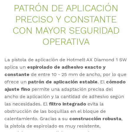
PATRÓN DE AP­LI­CA­CIÓN
PRE­CI­SO Y CON­STAN­TE
CON MA­YOR SE­GU­RI­DAD
OPE­RA­TI­VA
La pistola de aplicación de Hotmelt AX Diamond 1 SW
aplica un
espirolado de adhesivo exacto y
constante
de entre 10 - 25 mm de ancho, por lo que
ofrece un
patrón de aplicación estable
. El
cómodo
ajuste fino
permite una adaptación precisa del
ancho de aplicación y la cantidad de adhesivo según
las necesidades. El
filtro integrado
evita la
obstrucción de las boquillas en el bloque de
calentamiento. Gracias a su
construcción robusta
,
la pistola de espirolado es muy resistente,