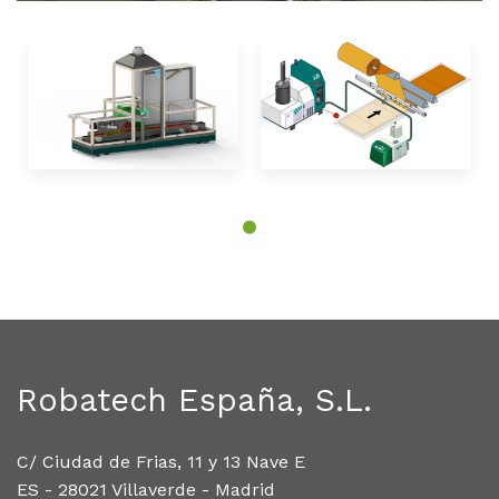
Robatech España, S.L.
C/ Ciudad de Frias, 11 y 13 Nave E
ES - 28021 Villaverde - Madrid