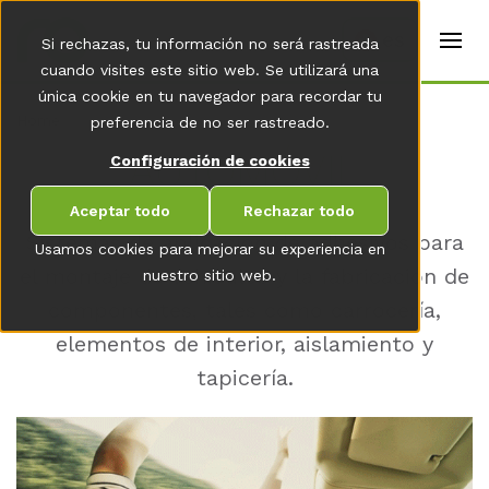
t
e
es
Si rechazas, tu información no será rastreada
r
s
cuando visites este sitio web. Se utilizará una
(
única cookie en tu navegador para recordar tu
E
Home
preferencia de no ser rastreado.
n
g
AU­TOMÓVIL
Configuración de cookies
li
s
h
Aceptar todo
Rechazar todo
)
Sistemas de aplicación de adhesivos para
Usamos cookies para mejorar su experiencia en
el montaje de vehículos y la fabricación de
nuestro sitio web.
componentes, tales como carrocería,
elementos de interior, aislamiento y
tapicería.