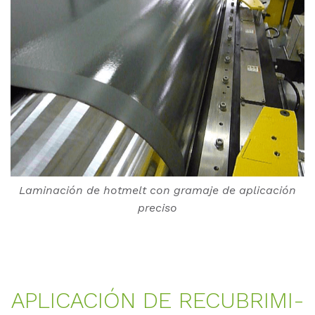
Laminación de hotmelt con gramaje de aplicación
preciso
AP­LI­CA­CIÓN DE RE­CU­BRI­MI­