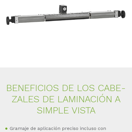
BE­NE­FI­CI­OS DE LOS CA­BE­
ZA­LES DE LA­MI­N­ACIÓN A
SIM­PLE VIS­TA
Gramaje de aplicación preciso incluso con