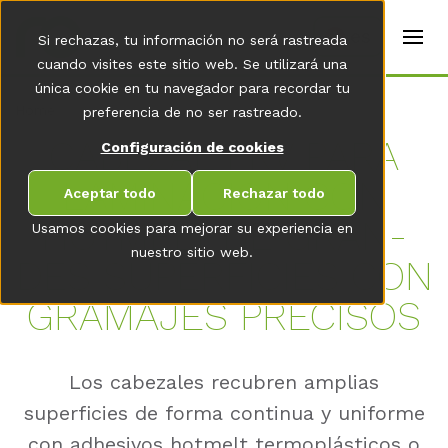
t
e
es
Si rechazas, tu información no será rastreada
r
s
cuando visites este sitio web. Se utilizará una
(
única cookie en tu navegador para recordar tu
E
Home
preferencia de no ser rastreado.
n
g
CA­BE­ZAL FKV PARA
Configuración de cookies
li
s
LA­MI­N­ACIÓN CON
h
Aceptar todo
Rechazar todo
)
HOT­MELT DE GRAN­
Usamos cookies para mejorar su experiencia en
nuestro sitio web.
DES SU­PER­FI­CIES CON
GRA­MA­JES PRE­CI­SOS
Los cabezales recubren amplias
superficies de forma continua y uniforme
con adhesivos hotmelt termoplásticos o