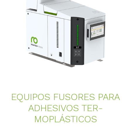
EQUI­POS FU­SO­RES PARA
AD­HE­SI­VOS TER­
MOPLÁSTI­COS