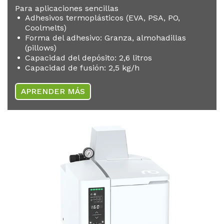
Para aplicaciones sencillas
Adhesivos termoplásticos (EVA, PSA, PO,
Coolmelts)
Forma del adhesivo: Granza, almohadillas
(pillows)
Capacidad del depósito: 2,6 litros
Capacidad de fusión: 2,5 kg/h
APRENDER MÁS