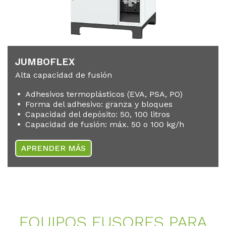
JUMBOF­LEX
Alta capacidad de fusión
Adhesivos termoplásticos (EVA, PSA, PO)
Forma del adhesivo: granza y bloques
Capacidad del depósito: 50, 100 litros
Capacidad de fusión: máx. 50 o 100 kg/h
APRENDER MÁS
EQUI­POS FU­SO­RES PARA