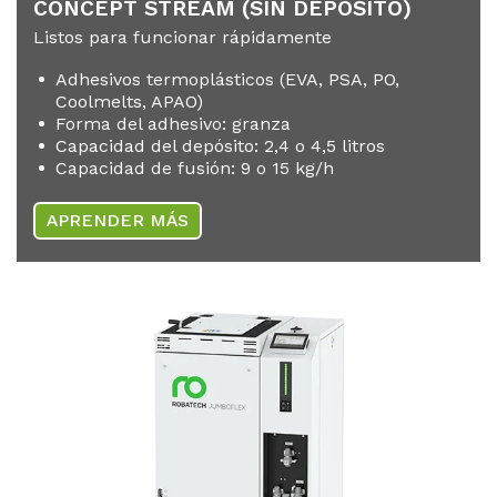
CON­CEPT STREAM (SIN DEPÓSITO)
Listos para funcionar rápidamente
Adhesivos termoplásticos (EVA, PSA, PO,
Coolmelts, APAO)
Forma del adhesivo: granza
Capacidad del depósito: 2,4 o 4,5 litros
Capacidad de fusión: 9 o 15 kg/h
APRENDER MÁS