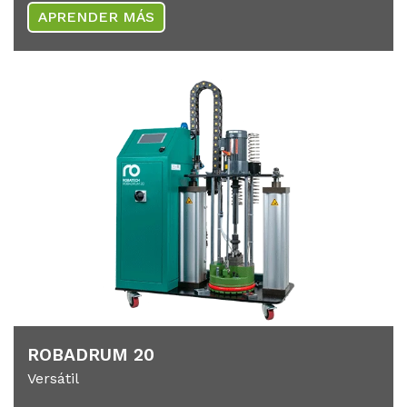
APRENDER MÁS
RO­B­AD­RUM 20
Versátil