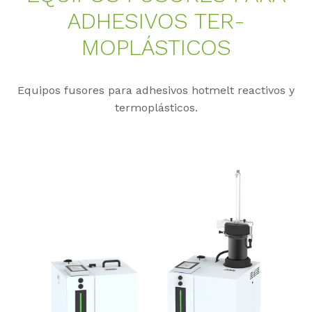
AD­HE­SI­VOS TER­
MOPLÁSTI­COS
Equipos fusores para adhesivos hotmelt reactivos y
termoplásticos.