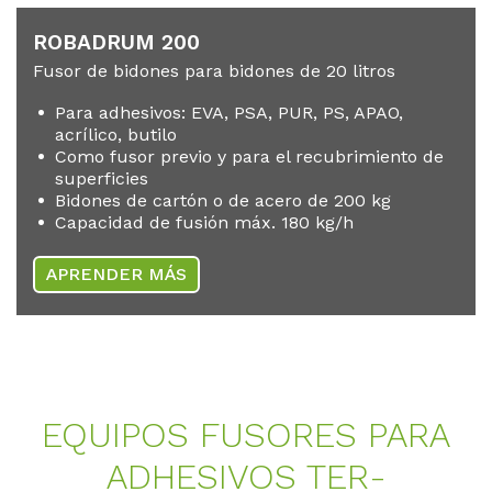
RO­B­AD­RUM 200
Fusor de bidones para bidones de 20 litros
Para adhesivos: EVA, PSA, PUR, PS, APAO,
acrílico, butilo
Como fusor previo y para el recubrimiento de
superficies
Bidones de cartón o de acero de 200 kg
Capacidad de fusión máx. 180 kg/h
APRENDER MÁS
EQUI­POS FU­SO­RES PARA
AD­HE­SI­VOS TER­