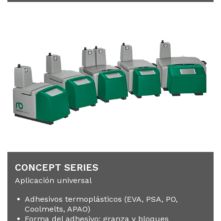
CON­CEPT SE­RIES
Aplicación universal
Adhesivos termoplásticos (EVA, PSA, PO,
Coolmelts, APAO)
Forma del adhesivo: granza y bloques