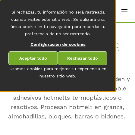
t
e
es
Si rechazas, tu información no será rastreada
r
s
cuando visites este sitio web. Se utilizará una
(
única cookie en tu navegador para recordar tu
E
Home
preferencia de no ser rastreado.
n
g
EQUI­POS FU­SO­RES
Configuración de cookies
li
s
PARA HOT­MELT
h
Aceptar todo
Rechazar todo
)
Usamos cookies para mejorar su experiencia en
nuestro sitio web.
Los equipos fusores de Robatech funden y
transportan de forma cuidadosa y fiable
adhesivos hotmelts termoplásticos o
reactivos. Procesan hotmelt en granza,
almohadillas, bloques, barras o bidones.