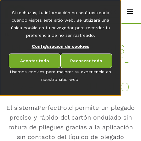
t
e
es
Si rechazas, tu información no será rastreada
r
s
cuando visites este sitio web. Se utilizará una
(
única cookie en tu navegador para recordar tu
E
Home
preferencia de no ser rastreado.
n
g
PER­FECT­FOLD - SIS­
Configuración de cookies
li
s
TE­MA­S­PA­RA EL PLE­
h
Aceptar todo
Rechazar todo
)
GA­DO EX­AC­TO DE
Usamos cookies para mejorar su experiencia en
nuestro sitio web.
CARTÓN ON­DU­LA­DO
El sistemaPerfectFold permite un plegado
preciso y rápido del cartón ondulado sin
rotura de pliegues gracias a la aplicación
sin contacto del líquido de plegado