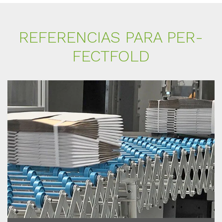
RE­FE­REN­CI­AS PARA PER­
FECT­FOLD