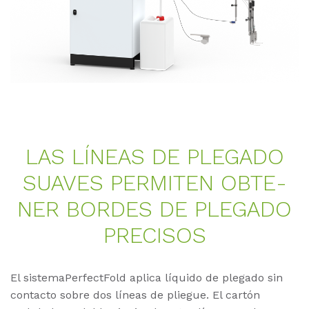
LAS LÍNEAS DE PLE­GA­DO
SUA­VES PER­MI­TEN OB­TE­
NER BOR­DES DE PLE­GA­DO
PRE­CI­SOS
El sistemaPerfectFold aplica líquido de plegado sin
contacto sobre dos líneas de pliegue. El cartón