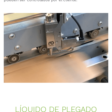
LÍQUI­DO DE PLE­GA­DO