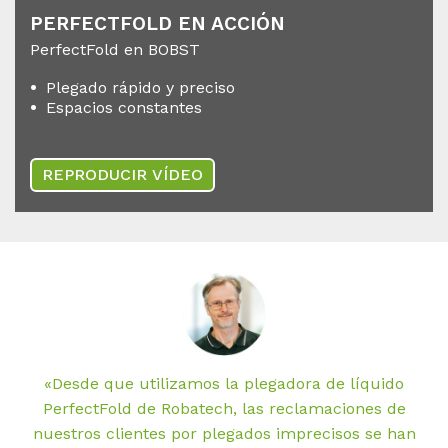
PER­FECT­FOLD EN AC­CIÓN
PerfectFold en BOBST
Plegado rápido y preciso
Espacios constantes
REPRODUCIR VÍDEO
«Desde que utilizamos la plegadora de líquido
PerfectFold de Robatech, las reclamaciones de
nuestros clientes por plegados imprecisos se han