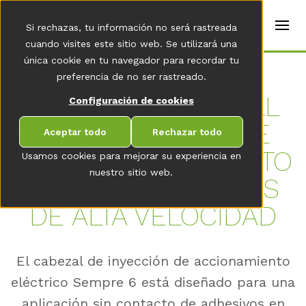
t
e
es
Si rechazas, tu información no será rastreada
r
s
cuando visites este sitio web. Se utilizará una
(
única cookie en tu navegador para recordar tu
E
Home
preferencia de no ser rastreado.
n
g
SEMP­RE 6: CA­BE­ZAL
Configuración de cookies
li
s
DE AP­LI­CA­CIÓN DE
h
Aceptar todo
Rechazar todo
)
COLA FRÍA COM­PAC­TO
Usamos cookies para mejorar su experiencia en
nuestro sitio web.
PARA AP­LI­CA­CIO­NES
DE ALTA VE­LO­CI­DAD
El cabezal de inyección de accionamiento
eléctrico Sempre 6 está diseñado para una
aplicación sin contacto de adhesivos en