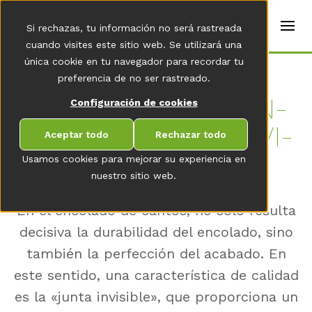
t
e
es
Si rechazas, tu información no será rastreada
r
s
cuando visites este sitio web. Se utilizará una
(
única cookie en tu navegador para recordar tu
E
Home
preferencia de no ser rastreado.
n
g
EN­CO­LA­DO DE CAN­
Configuración de cookies
li
s
TOS CON JUN­TA IN­VI­
h
Aceptar todo
Rechazar todo
)
SI­BLE
Usamos cookies para mejorar su experiencia en
nuestro sitio web.
En el encolado de cantos, no solo resulta
decisiva la durabilidad del encolado, sino
también la perfección del acabado. En
este sentido, una característica de calidad
es la «junta invisible», que proporciona un