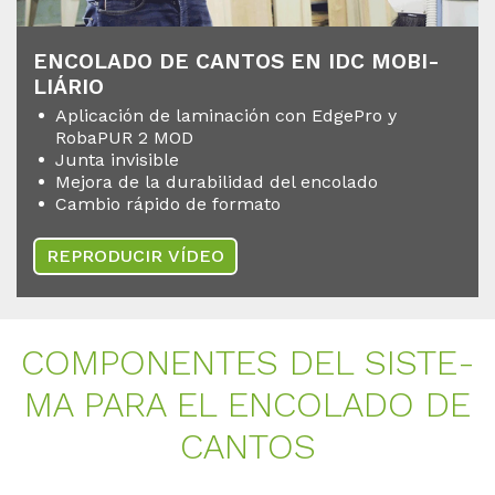
EN­CO­LA­DO DE CAN­TOS EN IDC MO­BI­
LIÁ­RIO
Aplicación de laminación con EdgePro y
RobaPUR 2 MOD
Junta invisible
Mejora de la durabilidad del encolado
Cambio rápido de formato
REPRODUCIR VÍDEO
COM­PO­NEN­TES DEL SIS­TE­
MA PARA EL EN­CO­LA­DO DE
CAN­TOS