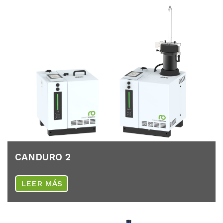
CAN­DU­RO 2
LEER MÁS