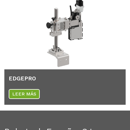
ED­GE­PRO
LEER MÁS