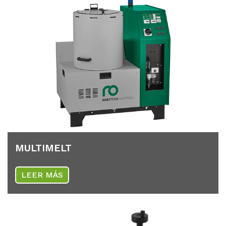
MUL­TI­MELT
LEER MÁS