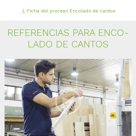
Ficha del proceso Encolado de cantos
RE­FE­REN­CI­AS PARA EN­CO­
LA­DO DE CAN­TOS