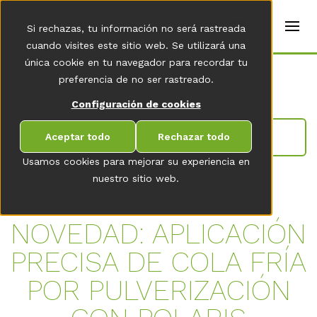
t
e
es
Si rechazas, tu información no será rastreada
r
s
cuando visites este sitio web. Se utilizará una
(
única cookie en tu navegador para recordar tu
E
Home
preferencia de no ser rastreado.
n
g
Configuración de cookies
li
s
IR A LA VISTA GENERAL DE LA SALA DE
h
Aceptar todo
Rechazar todo
NOVEDADES
)
Usamos cookies para mejorar su experiencia en
nuestro sitio web.
NOVEDAD: APLICACIÓN
PRECISA DE COLA FRÍA
POR PULVERIZACIÓN