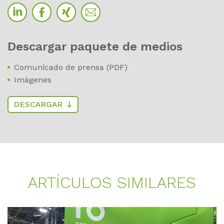
Des­car­gar paque­te de me­di­os
Comunicado de prensa (PDF)
Imágenes
DESCARGAR
AR­TÍ­CU­LOS SI­MI­LA­RES