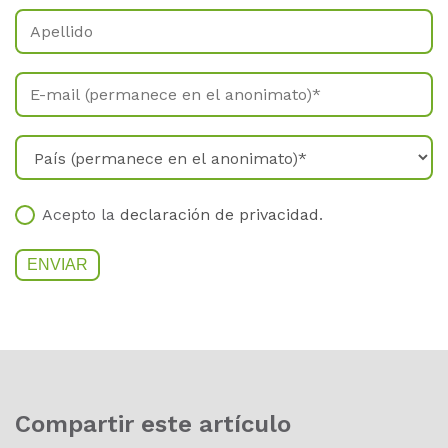
Acepto la
declaración de privacidad
.
Com­par­tir este ar­tí­cu­lo