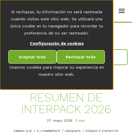
t
e
es
Si rechazas, tu información no será rastreada
r
s
cuando visites este sitio web. Se utilizará una
(
única cookie en tu navegador para recordar tu
E
Home
preferencia de no ser rastreado.
n
g
Configuración de cookies
li
s
IR A LA VISTA GENERAL DE LA SALA DE
h
Aceptar todo
Rechazar todo
NOVEDADES
)
Usamos cookies para mejorar su experiencia en
nuestro sitio web.
RESUMEN DE
INTERPACK 2026
27. mayo 2026
3 min.
EMBALAJE
E-COMMERCE
ENVASES
FERIAS Y EVENTOS