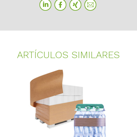
AR­TÍ­CU­LOS SI­MI­LA­RES