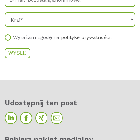
Wyrażam zgodę na
politykę prywatności
.
Udos­t­ęp­nij ten post
Po­bierz pa­kiet me­dial­ny