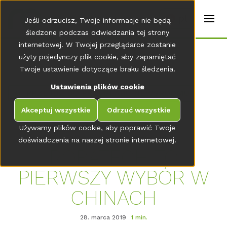
t
e
pl
Jeśli odrzucisz, Twoje informacje nie będą
r
s
śledzone podczas odwiedzania tej strony
(
internetowej. W Twojej przeglądarce zostanie
E
Home
użyty pojedynczy plik cookie, aby zapamiętać
n
g
Twoje ustawienie dotyczące braku śledzenia.
li
s
Ustawienia plików cookie
PRZEJDŹ DO PRZEGLĄDU NEWSROOMU
h
)
Akceptuj wszystkie
Odrzuć wszystkie
Używamy plików cookie, aby poprawić Twoje
doświadczenia na naszej stronie internetowej.
ROBATECH TO
PIERWSZY WYBÓR W
CHINACH
28. marca 2019
1 min.