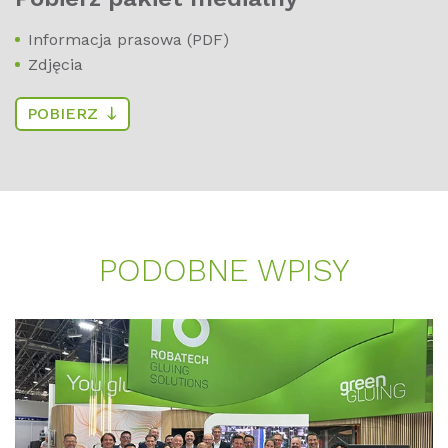
Informacja prasowa (PDF)
Zdjęcia
POBIERZ
PO­D­OB­NE WPI­SY