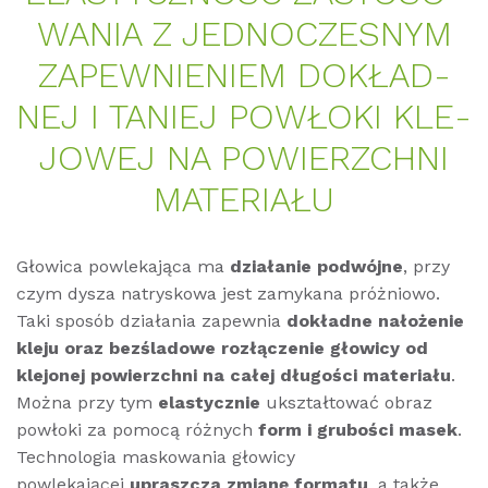
WA­NIA Z JED­NOC­ZES­NYM
ZA­PEW­NI­ENIEM DO­KŁAD­
NEJ I TA­NIEJ POWŁO­KI KLE­
JO­WEJ NA PO­WIERZ­CH­NI
MA­TE­RI­AŁU
Głowica powlekająca ma
działanie podwójne
, przy
czym dysza natryskowa jest zamykana próżniowo.
Taki sposób działania zapewnia
dokładne nałożenie
kleju oraz bezśladowe rozłączenie głowicy od
klejonej powierzchni na całej długości materiału
.
Można przy tym
elastycznie
ukształtować obraz
powłoki za pomocą różnych
form i grubości masek
.
Technologia maskowania głowicy
powlekającej
upraszcza zmianę formatu
, a także