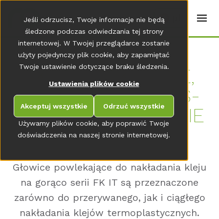
t
e
pl
Jeśli odrzucisz, Twoje informacje nie będą
r
s
śledzone podczas odwiedzania tej strony
(
internetowej. W Twojej przeglądarce zostanie
E
Home
użyty pojedynczy plik cookie, aby zapamiętać
n
g
Twoje ustawienie dotyczące braku śledzenia.
FK IT – DOKŁADNE,
li
s
Ustawienia plików cookie
EFEK­TYW­NE I ELAS­
h
)
Akceptuj wszystkie
Odrzuć wszystkie
TYCZ­NE NAKŁADA­NIE
Używamy plików cookie, aby poprawić Twoje
KLE­JU
doświadczenia na naszej stronie internetowej.
Głowice powlekające do nakładania kleju
na gorąco serii FK IT są przeznaczone
zarówno do przerywanego, jak i ciągłego
nakładania klejów termoplastycznych.