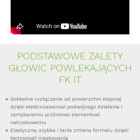
POD­STA­WO­WE ZA­LETY
GŁO­WIC POW­LE­KA­JĄ­CYCH
FK IT
Dokładne rozłączenie od powierzchni klejonej
dzięki elektrozaworowi podwójnego działania i
zamykanemu próżniowo elementowi
natryskowemu
Elastyczna, szybka i tania zmiana formatu dzięki
technologii maskowania