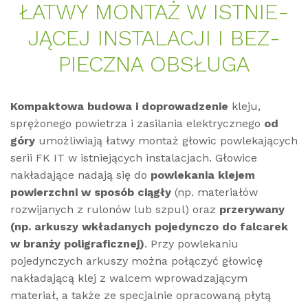
ŁATWY MON­TAŻ W IST­NIE­
JĄCEJ IN­STALAC­JI I BEZ­
PIECZ­NA OB­SŁU­GA
Kompaktowa budowa i doprowadzenie
kleju,
sprężonego powietrza i zasilania elektrycznego
od
góry
umożliwiają łatwy montaż głowic powlekających
serii FK IT w istniejących instalacjach. Głowice
nakładające nadają się do
powlekania klejem
powierzchni w sposób ciągły
(np. materiałów
rozwijanych z rulonów lub szpul) oraz
przerywany
(np. arkuszy wkładanych pojedynczo do falcarek
w branży poligraficznej)
. Przy powlekaniu
pojedynczych arkuszy można połączyć głowicę
nakładającą klej z walcem wprowadzającym
materiał, a także ze specjalnie opracowaną płytą