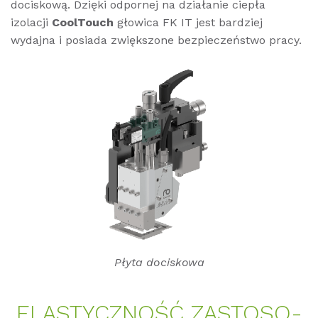
dociskową. Dzięki odpornej na działanie ciepła
izolacji
CoolTouch
głowica FK IT jest bardziej
wydajna i posiada zwiększone bezpieczeństwo pracy.
Płyta dociskowa
ELAS­TYCZ­NOŚĆ ZAS­TO­SO­