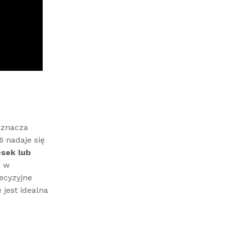
oznacza
6 nadaje się
esek lub
a w
recyzyjne
 jest idealna