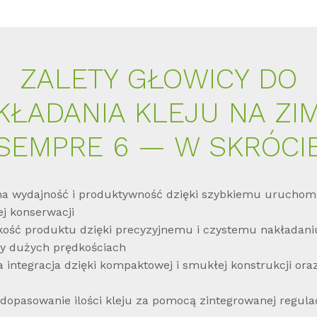
ZALETY GŁOWICY DO
KŁADANIA KLEJU NA ZI
SEMPRE 6 — W SKRÓCI
a wydajność i produktywność dzięki szybkiemu uruchomi
j konserwacji
kość produktu dzięki precyzyjnemu i czystemu nakładani
y dużych prędkościach
a integracja dzięki kompaktowej i smukłej konstrukcji or
dopasowanie ilości kleju za pomocą zintegrowanej regula