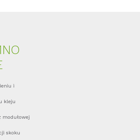
MNO
E
eniu i
u kleju
az modułowej
cji skoku