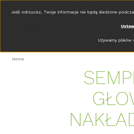
Aplikacje
Produkty
Przemysły
Newsroom
O Robate
Jeśli odrzucisz, Twoje informacje nie będą śledzone podcza
Ustaw
Używamy plików c
Home
SEMP
GŁO
NAKŁAD