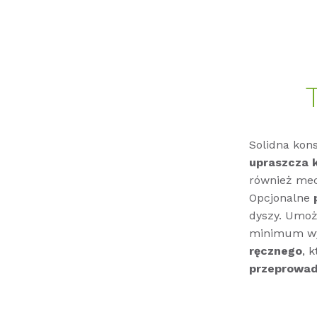
Solidna kon
upraszcza 
również mec
Opcjonalne
dyszy. Umoż
minimum wy
ręcznego
, 
przeprowad