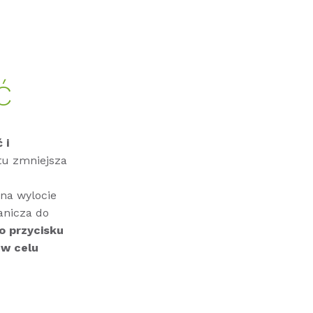
Ć
 i
tu zmniejsza
na wylocie
anicza do
o przycisku
ć
w celu