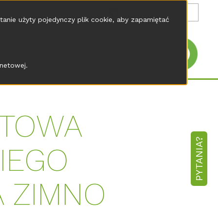
pl
tanie użyty pojedynczy plik cookie, aby zapamiętać
netowej.
KTOWA
PYTANIA?
IEGO
A ZIMNO