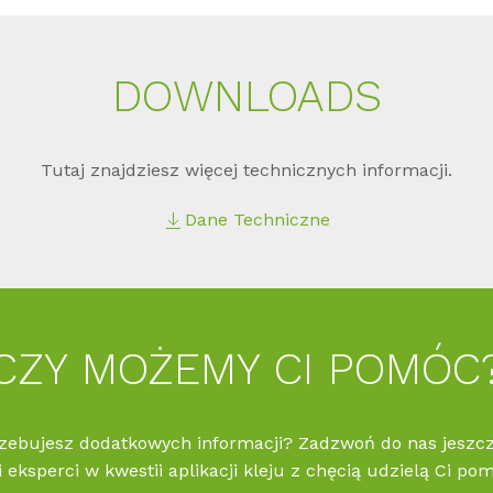
DOWNLOADS
Tutaj znajdziesz więcej technicznych informacji.
Dane Techniczne
CZY MOŻEMY CI POMÓC
zebujesz dodatkowych informacji? Zadzwoń do nas jeszcze
 eksperci w kwestii aplikacji kleju z chęcią udzielą Ci po