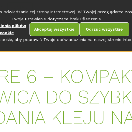
ch
KONTAKT
s odwiedzania tej strony internetowej. W Twojej przeglądarce zos
Twoje ustawienie dotyczące braku śledzenia.
ienia plików
Akceptuj wszystkie
Odrzuć wszystkie
cookie
ookie, aby poprawić Twoje doświadczenia na naszej stronie inter
RE 6 – KOMPA
WICA DO SZYBK
ANIA KLEJU N