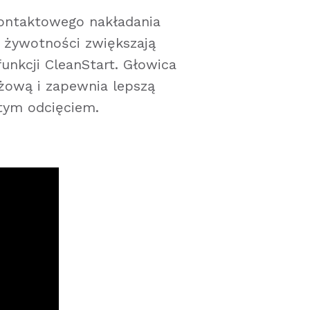
kontaktowego nakładania
ej żywotności zwiększają
nkcji CleanStart. Głowica
żową i zapewnia lepszą
stym odcięciem.