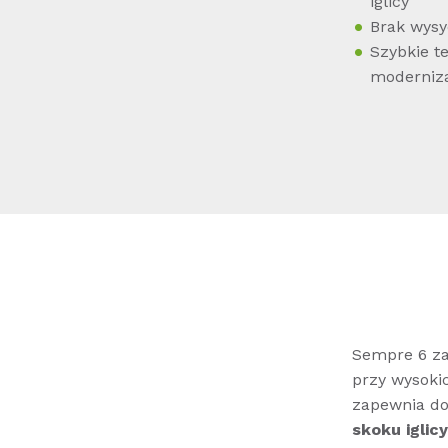
iglicy
Brak wysyc
Szybkie t
moderniz
Sempre 6 za
przy wysoki
zapewnia do
skoku iglicy