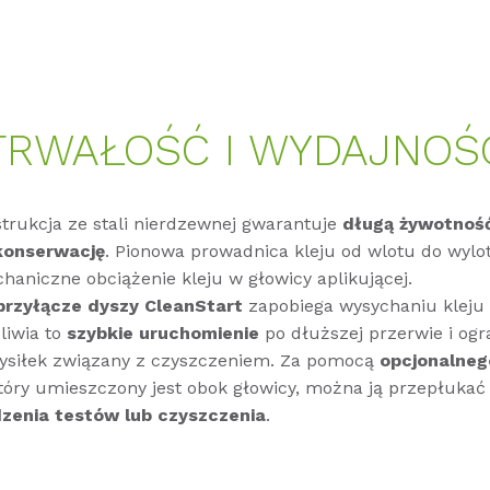
TRWAŁOŚĆ I WYDAJNOŚ
strukcja ze stali nierdzewnej gwarantuje
długą żywotność
konserwację
. Pionowa prowadnica kleju od wlotu do wylo
haniczne obciążenie kleju w głowicy aplikującej.
przyłącze dyszy CleanStart
zapobiega wysychaniu kleju 
liwia to
szybkie uruchomienie
po dłuższej przerwie i ogr
siłek związany z czyszczeniem. Za pomocą
opcjonalneg
który umieszczony jest obok głowicy, można ją przepłuka
zenia testów lub czyszczenia
.