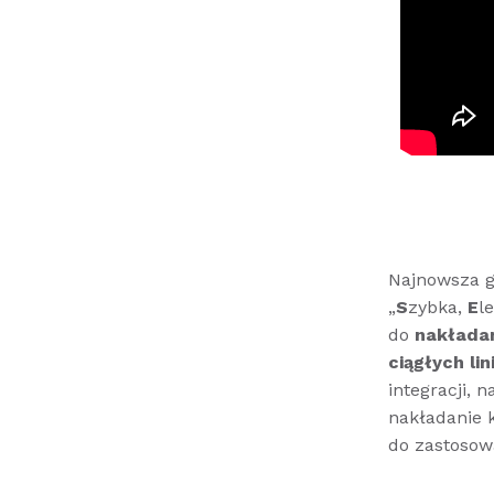
Najnowsza g
„
S
zybka,
E
l
do
nakłada
ciągłych lini
integracji, 
nakładanie k
do zastosow