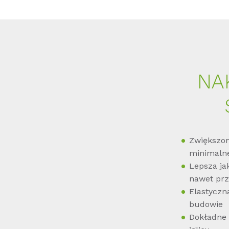
NA
Zwiększon
minimalne
Lepsza ja
nawet prz
Elastyczn
budowie
Dokładne 