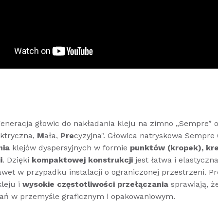
eneracja głowic do nakładania kleju na zimno „Sempre” 
ektryczna,
M
ała,
Pre
cyzyjna". Głowica natryskowa Sempre 
nia
klejów dyspersyjnych w formie
punktów (kropek), kr
i
. Dzięki
kompaktowej konstrukcji
jest łatwa i elastyczn
nawet w przypadku instalacji o ograniczonej przestrzeni. P
leju i
wysokie częstotliwości przełączania
sprawiają, że
ań w przemyśle graficznym i opakowaniowym.