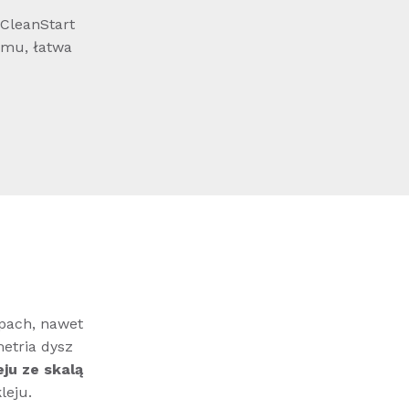
 CleanStart
emu, łatwa
pach, nawet
etria dysz
eju ze skalą
leju.