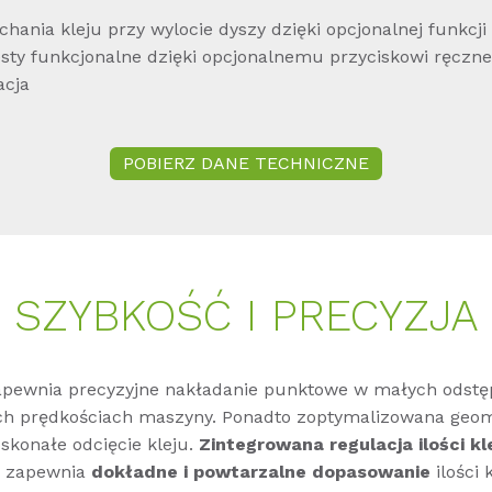
hania kleju przy wylocie dyszy dzięki opcjonalnej funkcji
esty funkcjonalne dzięki opcjonalnemu przyciskowi ręczn
acja
POBIERZ DANE TECHNICZNE
SZYBKOŚĆ I PRECYZJA
pewnia precyzyjne nakładanie punktowe w małych odstę
ch prędkościach maszyny. Ponadto zoptymalizowana geom
skonałe odcięcie kleju.
Zintegrowana regulacja ilości kl
zapewnia
dokładne i powtarzalne dopasowanie
ilości k