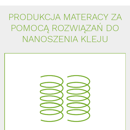
PRO­DUK­C­JA MA­TER­A­CY ZA
PO­MOCĄ RO­ZWIĄZAŃ DO
NA­NO­SZE­NIA KLE­JU