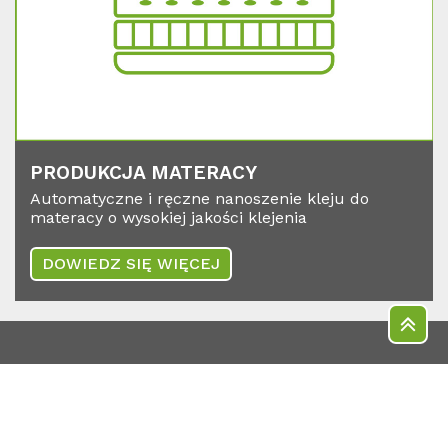
PRO­DUK­C­JA MA­TER­A­CY
Automatyczne i ręczne nanoszenie kleju do
materacy o wysokiej jakości klejenia
DOWIEDZ SIĘ WIĘCEJ
Robatech Poland Sp. z o.o.
ul.Jagiellońska 81/83