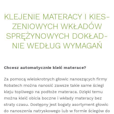
KLE­JE­NIE MA­TER­A­CY I KIES­
ZE­NIO­WYCH WKŁA­DÓW
SPRĘŻY­NO­WYCH DO­KŁAD­
NIE WE­DŁUG WY­MA­GAŃ
Chcesz automatycznie kleić materace?
Za pomocą wielokrotnych głowic nanoszących firmy
Robatech można nanosić zawsze takie same ściegi
kleju topliwego na podłoże materaca. Dzięki temu
można kleić obicia boczne i wkłady materacy bez
straty czasu. Dostępny jest bogaty asortyment głowic
do nanoszenia natryskowego lub w formie ściegów do