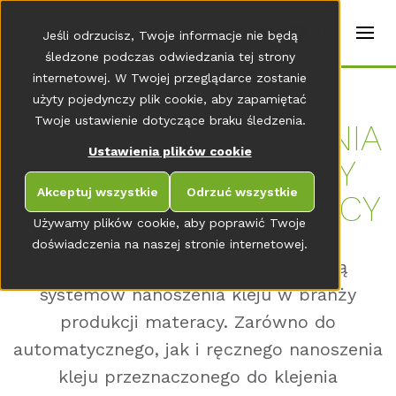
t
e
pl
Jeśli odrzucisz, Twoje informacje nie będą
r
s
śledzone podczas odwiedzania tej strony
(
internetowej. W Twojej przeglądarce zostanie
E
Home
użyty pojedynczy plik cookie, aby zapamiętać
n
g
Twoje ustawienie dotyczące braku śledzenia.
SYS­TE­MY NA­NO­SZE­NIA
li
s
Ustawienia plików cookie
KLE­JU DLA BRANŻY
h
)
Akceptuj wszystkie
Odrzuć wszystkie
PRO­DUK­C­JI MA­TER­A­CY
Używamy plików cookie, aby poprawić Twoje
doświadczenia na naszej stronie internetowej.
Robatech jest wiodącym dostawcą
systemów nanoszenia kleju w branży
produkcji materacy. Zarówno do
automatycznego, jak i ręcznego nanoszenia
kleju przeznaczonego do klejenia