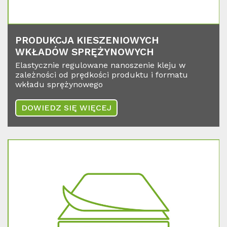
PRO­DUK­C­JA KIES­ZE­NIO­WYCH
WKŁADÓW SPRĘŻYNO­WYCH
Elastycznie regulowane nanoszenie kleju w
zależności od prędkości produktu i formatu
wkładu sprężynowego
DOWIEDZ SIĘ WIĘCEJ