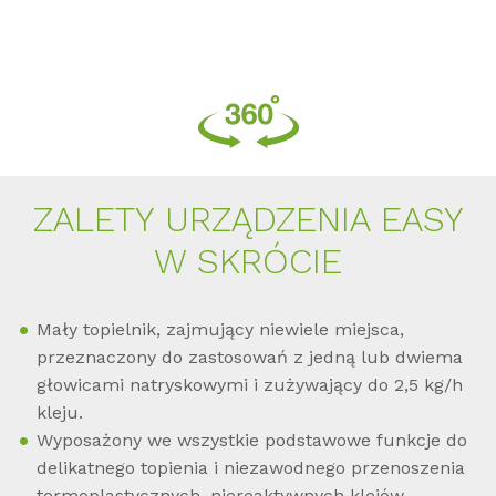
ZA­LETY URZĄDZE­NIA EASY
W SKRÓCIE
Mały topielnik, zajmujący niewiele miejsca,
przeznaczony do zastosowań z jedną lub dwiema
głowicami natryskowymi i zużywający do 2,5 kg/h
kleju.
Wyposażony we wszystkie podstawowe funkcje do
delikatnego topienia i niezawodnego przenoszenia
termoplastycznych, niereaktywnych klejów