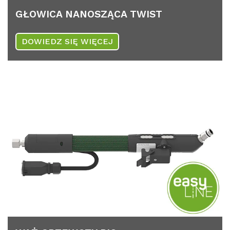
GŁO­WI­CA NA­NOS­ZĄ­CA TWIST
DOWIEDZ SIĘ WIĘCEJ