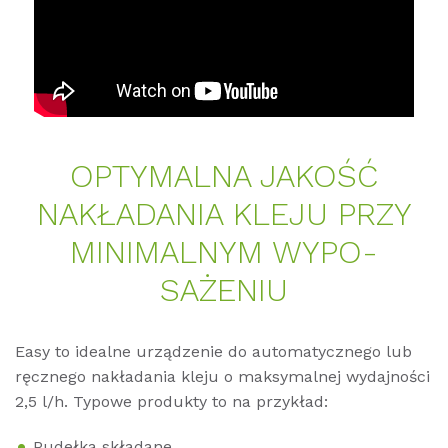
OP­TY­MAL­NA JAKOŚĆ
NAKŁADA­NIA KLE­JU PRZY
MI­NI­MALNYM WY­PO­
SAŻENIU
Easy to idealne urządzenie do automatycznego lub
ręcznego nakładania kleju o maksymalnej wydajności
2,5 l/h. Typowe produkty to na przykład:
Pudełka składane