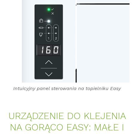
Intuicyjny panel sterowania na topielniku Easy
URZĄDZE­NIE DO KLE­JE­NIA
NA GORĄCO EASY: MAŁE I