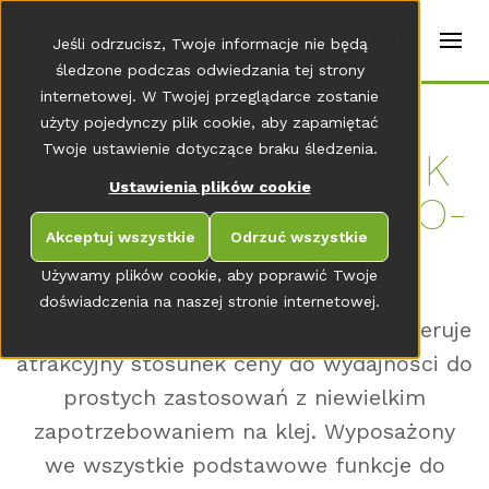
t
e
pl
Jeśli odrzucisz, Twoje informacje nie będą
r
s
śledzone podczas odwiedzania tej strony
(
internetowej. W Twojej przeglądarce zostanie
E
Home
użyty pojedynczy plik cookie, aby zapamiętać
n
g
Twoje ustawienie dotyczące braku śledzenia.
EASY – MAŁY TOP­NIK
li
s
Ustawienia plików cookie
DO PRO­S­TYCH ZAS­TO­
h
)
Akceptuj wszystkie
Odrzuć wszystkie
SO­WAŃ
Używamy plików cookie, aby poprawić Twoje
doświadczenia na naszej stronie internetowej.
Niewielki, kompaktowy topnik Easy oferuje
atrakcyjny stosunek ceny do wydajności do
prostych zastosowań z niewielkim
zapotrzebowaniem na klej. Wyposażony
we wszystkie podstawowe funkcje do