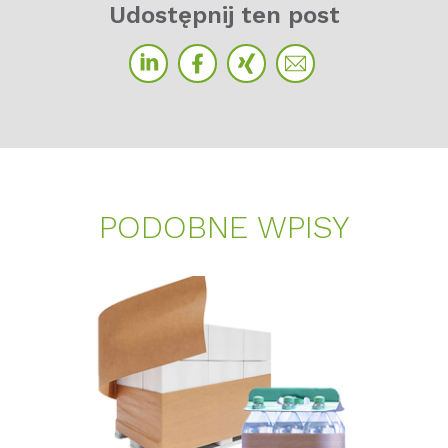
Udos­t­ęp­nij ten post
PO­D­OB­NE WPI­SY