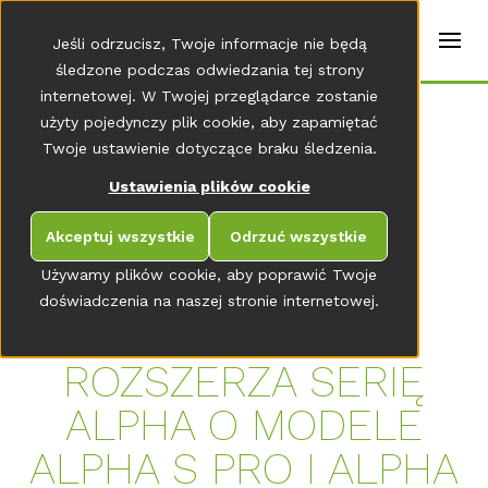
t
e
pl
Jeśli odrzucisz, Twoje informacje nie będą
r
s
śledzone podczas odwiedzania tej strony
(
internetowej. W Twojej przeglądarce zostanie
E
Home
użyty pojedynczy plik cookie, aby zapamiętać
n
g
Twoje ustawienie dotyczące braku śledzenia.
li
s
Ustawienia plików cookie
PRZEJDŹ DO PRZEGLĄDU NEWSROOMU
h
)
Akceptuj wszystkie
Odrzuć wszystkie
Używamy plików cookie, aby poprawić Twoje
doświadczenia na naszej stronie internetowej.
ROBATECH
ROZSZERZA SERIĘ
ALPHA O MODELE
ALPHA S PRO I ALPHA