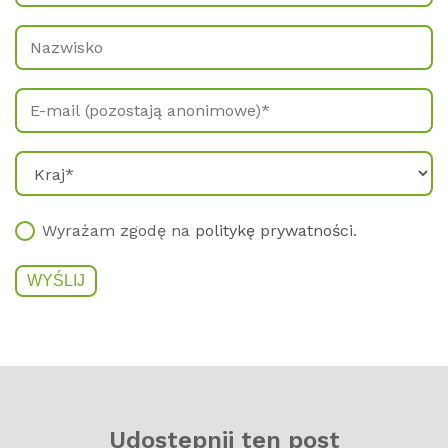
Wyrażam zgodę na
politykę prywatności
.
Udos­t­ęp­nij ten post