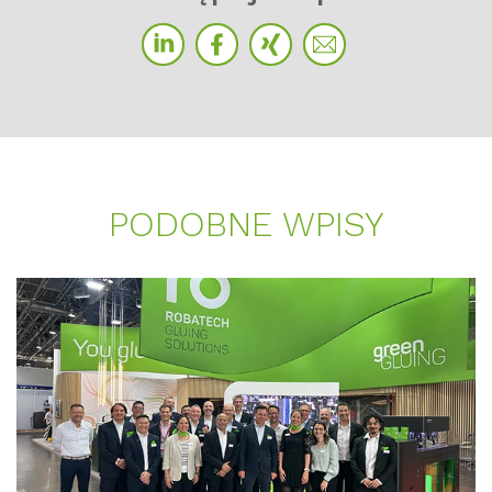
PO­D­OB­NE WPI­SY