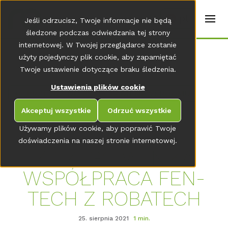
t
e
pl
Jeśli odrzucisz, Twoje informacje nie będą
r
s
śledzone podczas odwiedzania tej strony
(
internetowej. W Twojej przeglądarce zostanie
E
Home
użyty pojedynczy plik cookie, aby zapamiętać
n
g
Twoje ustawienie dotyczące braku śledzenia.
li
s
Ustawienia plików cookie
PRZEJDŹ DO PRZEGLĄDU NEWSROOMU
h
)
Akceptuj wszystkie
Odrzuć wszystkie
Używamy plików cookie, aby poprawić Twoje
doświadczenia na naszej stronie internetowej.
Z CZEGO WYNIKA
WSPÓŁPRACA FEN-
TECH Z ROBATECH
25. sierpnia 2021
1 min.