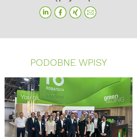
PO­D­OB­NE WPI­SY