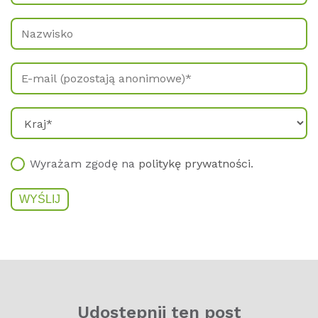
Wyrażam zgodę na
politykę prywatności
.
Udos­t­ęp­nij ten post