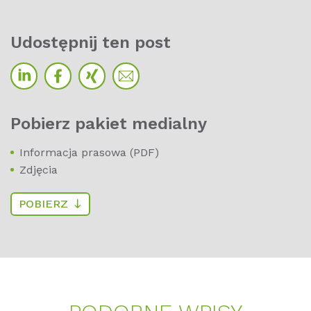
Udos­t­ęp­nij ten post
Po­bierz pa­kiet me­dial­ny
Informacja prasowa (PDF)
Zdjęcia
POBIERZ