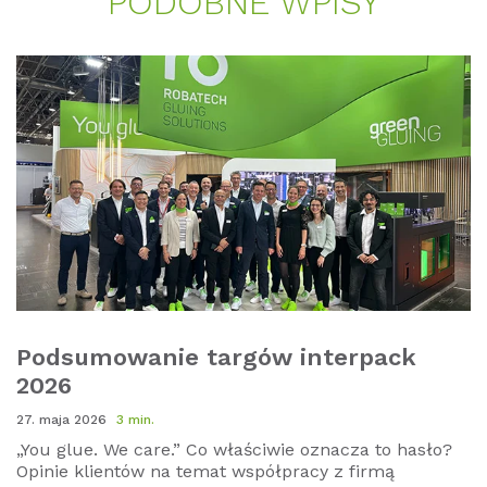
PO­D­OB­NE WPI­SY
Podsumowanie targów interpack
2026
27. maja 2026
3 min.
„You glue. We care.” Co właściwie oznacza to hasło?
Opinie klientów na temat współpracy z firmą