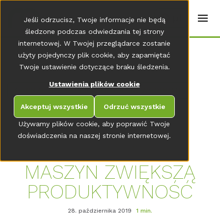
t
e
pl
Jeśli odrzucisz, Twoje informacje nie będą
r
s
śledzone podczas odwiedzania tej strony
(
internetowej. W Twojej przeglądarce zostanie
E
Home
użyty pojedynczy plik cookie, aby zapamiętać
n
g
Twoje ustawienie dotyczące braku śledzenia.
li
s
Ustawienia plików cookie
PRZEJDŹ DO PRZEGLĄDU NEWSROOMU
h
)
Akceptuj wszystkie
Odrzuć wszystkie
Używamy plików cookie, aby poprawić Twoje
doświadczenia na naszej stronie internetowej.
MODERNIZACJA
MASZYN ZWIĘKSZĄ
PRODUKTYWNOŚĆ
28. października 2019
1 min.