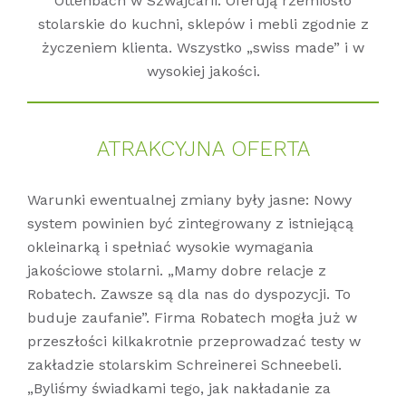
Ottenbach w Szwajcarii. Oferują rzemiosło
stolarskie do kuchni, sklepów i mebli zgodnie z
życzeniem klienta. Wszystko „swiss made” i w
wysokiej jakości.
ATRAK­CY­J­NA OFER­TA
Warunki ewentualnej zmiany były jasne: Nowy
system powinien być zintegrowany z istniejącą
okleinarką i spełniać wysokie wymagania
jakościowe stolarni. „Mamy dobre relacje z
Robatech. Zawsze są dla nas do dyspozycji. To
buduje zaufanie”. Firma Robatech mogła już w
przeszłości kilkakrotnie przeprowadzać testy w
zakładzie stolarskim Schreinerei Schneebeli.
„Byliśmy świadkami tego, jak nakładanie za