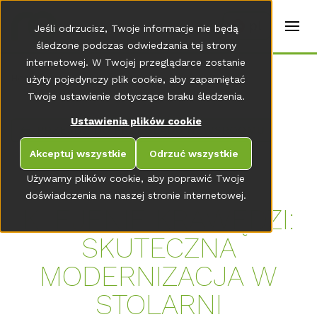
t
e
pl
Jeśli odrzucisz, Twoje informacje nie będą
r
s
śledzone podczas odwiedzania tej strony
(
internetowej. W Twojej przeglądarce zostanie
E
Home
użyty pojedynczy plik cookie, aby zapamiętać
n
g
Twoje ustawienie dotyczące braku śledzenia.
li
s
Ustawienia plików cookie
PRZEJDŹ DO PRZEGLĄDU NEWSROOMU
h
)
Akceptuj wszystkie
Odrzuć wszystkie
Używamy plików cookie, aby poprawić Twoje
doświadczenia na naszej stronie internetowej.
KLEJENIE KRAWĘDZI:
SKUTECZNA
MODERNIZACJA W
STOLARNI