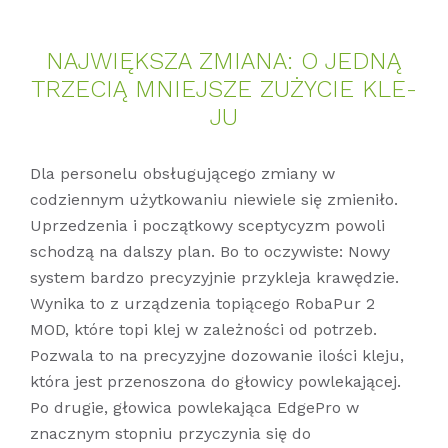
NA­JWIĘKS­ZA ZMIA­NA: O JED­NĄ
TRZE­CIĄ MNIE­JS­ZE ZU­ŻY­CIE KLE­
JU
Dla personelu obsługującego zmiany w
codziennym użytkowaniu niewiele się zmieniło.
Uprzedzenia i początkowy sceptycyzm powoli
schodzą na dalszy plan. Bo to oczywiste: Nowy
system bardzo precyzyjnie przykleja krawędzie.
Wynika to z urządzenia topiącego RobaPur 2
MOD, które topi klej w zależności od potrzeb.
Pozwala to na precyzyjne dozowanie ilości kleju,
która jest przenoszona do głowicy powlekającej.
Po drugie, głowica powlekająca EdgePro w
znacznym stopniu przyczynia się do