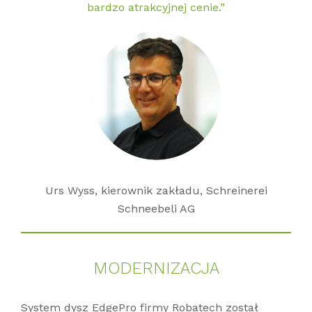
bardzo atrakcyjnej cenie.”
Urs Wyss, kierownik zakładu, Schreinerei
Schneebeli AG
MO­DER­NI­ZA­C­JA
System dysz EdgePro firmy Robatech został