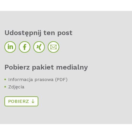
Udos­t­ęp­nij ten post
Po­bierz pa­kiet me­dial­ny
Informacja prasowa (PDF)
Zdjęcia
POBIERZ