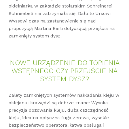
okleiniarka w zakładzie stolarskim Schreinerei
Schneebeli nie zatrzymała się. Dało to Ursowi
Wyssowi czas na zastanowienie się nad
propozycją Martina Berli dotyczącą przejścia na
zamknięty system dysz.
NOWE UR­ZĄD­ZE­NIE DO TO­PI­E­NIA
WSTĘP­NE­GO CZY PRZE­JŚ­CIE NA
SYS­TEM DYSZ?
Zalety zamkniętych systemów nakładania kleju w
oklejaniu krawędzi są dobrze znane: Wysoka
precyzja dozowania kleju, duża oszczędność
kleju, idealna optyczna fuga zerowa, wysokie
bezpieczeństwo operatora, łatwa obsługa i