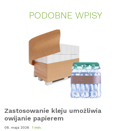
PO­D­OB­NE WPI­SY
Zastosowanie kleju umożliwia
owijanie papierem
08. maja 2026
1 min.