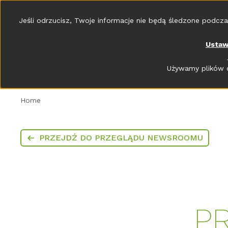
Aplikacje
Produkty
Przemysły
Newsroom
O Robate
Jeśli odrzucisz, Twoje informacje nie będą śledzone podcza
Ustaw
Używamy plików c
Home
PRZEJDŹ DO PRZEGLĄDU NEWSROOMU
P