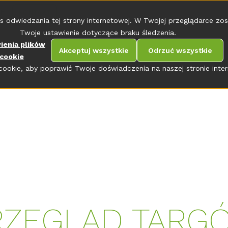
ch
KONTAKT
s odwiedzania tej strony internetowej. W Twojej przeglądarce zos
Twoje ustawienie dotyczące braku śledzenia.
ienia plików
Akceptuj wszystkie
Odrzuć wszystkie
cookie
ookie, aby poprawić Twoje doświadczenia na naszej stronie inter
RZEGLĄD TARG