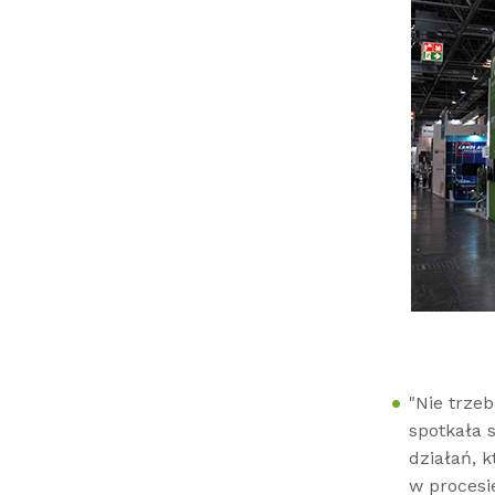
"Nie trze
spotkała 
działań, 
w procesi