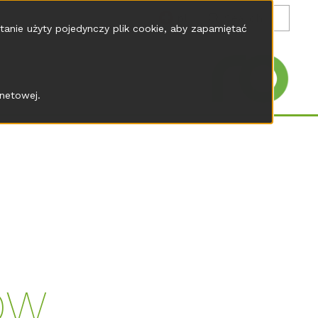
pl
tanie użyty pojedynczy plik cookie, aby zapamiętać
netowej.
ÓW