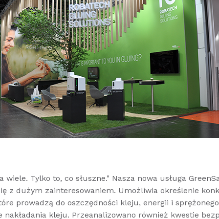
ba wiele. Tylko to, co słuszne." Nasza nowa usługa GreenS
się z dużym zainteresowaniem. Umożliwia określenie kon
które prowadzą do oszczędności kleju, energii i sprężoneg
e nakładania kleju. Przeanalizowano również kwestie bez