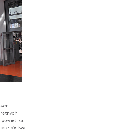
aver
kretnych
o powietrza
pieczeństwa