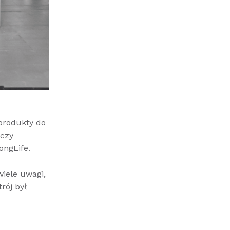
produkty do
wczy
ongLife.
wiele uwagi,
rój był