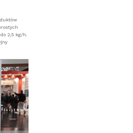
roduktów
prostych
do 2,5 kg/h.
yjny