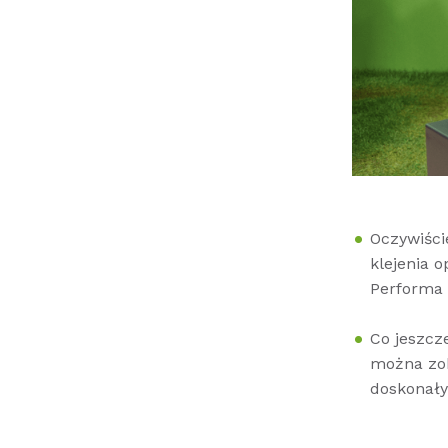
Oczywiści
klejenia 
Performa 
Co jeszcze
można zob
doskonały