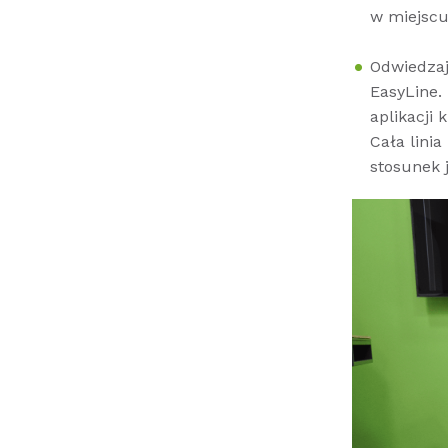
w miejscu
Odwiedzaj
EasyLine.
aplikacji 
Cała lini
stosunek j