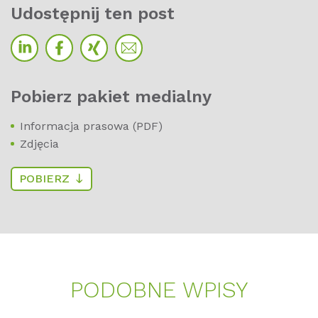
Udos­t­ęp­nij ten post
Po­bierz pa­kiet me­dial­ny
Informacja prasowa (PDF)
Zdjęcia
POBIERZ
PO­D­OB­NE WPI­SY