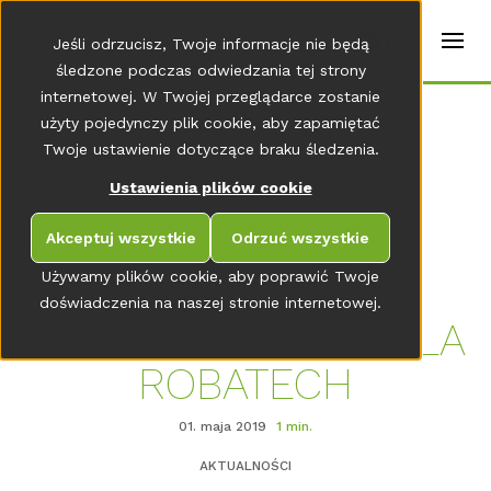
t
e
pl
Jeśli odrzucisz, Twoje informacje nie będą
r
s
śledzone podczas odwiedzania tej strony
(
internetowej. W Twojej przeglądarce zostanie
E
Home
użyty pojedynczy plik cookie, aby zapamiętać
n
g
Twoje ustawienie dotyczące braku śledzenia.
li
s
Ustawienia plików cookie
PRZEJDŹ DO PRZEGLĄDU NEWSROOMU
h
)
Akceptuj wszystkie
Odrzuć wszystkie
Używamy plików cookie, aby poprawić Twoje
doświadczenia na naszej stronie internetowej.
NOWY BRANDING DLA
ROBATECH
01. maja 2019
1 min.
AKTUALNOŚCI