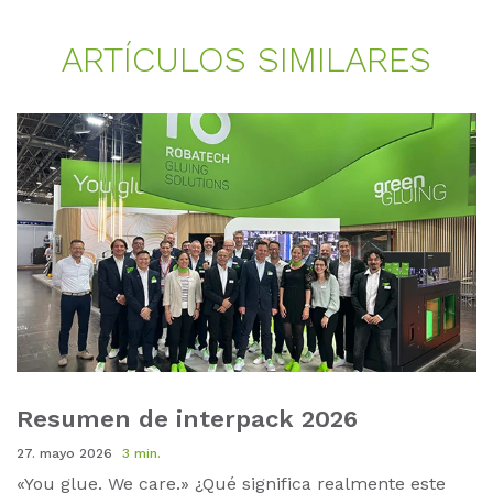
AR­TÍ­CU­LOS SI­MI­LA­RES
Resumen de interpack 2026
27. mayo 2026
3 min.
«You glue. We care.» ¿Qué significa realmente este