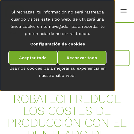
t
e
es
Si rechazas, tu información no será rastreada
r
s
cuando visites este sitio web. Se utilizará una
(
única cookie en tu navegador para recordar tu
E
Home
preferencia de no ser rastreado.
n
g
Configuración de cookies
li
s
IR A LA VISTA GENERAL DE LA SALA DE
h
Aceptar todo
Rechazar todo
NOVEDADES
)
Usamos cookies para mejorar su experiencia en
nuestro sitio web.
ROBATECH REDUCE
LOS COSTES DE
PRODUCCIÓN CON EL