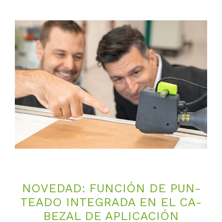
NO­VE­DAD: FUN­CIÓN DE PUN­
TEADO IN­TE­GRA­DA EN EL CA­
BE­ZAL DE AP­LI­CA­CIÓN