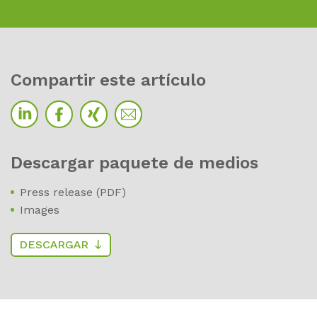
Com­par­tir este ar­tí­cu­lo
Des­car­gar paque­te de me­di­os
Press release (PDF)
Images
DESCARGAR