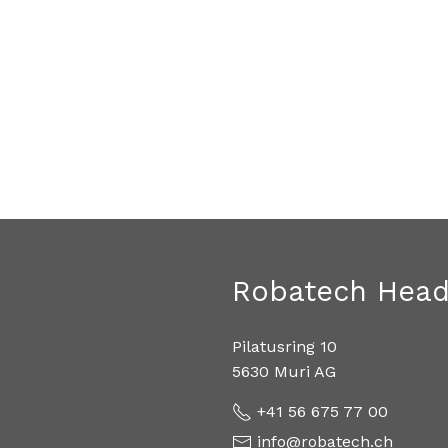
Robatech Head
Pilatusring 10
5630 Muri AG
+41 56 675 77 00
info@robatech.ch