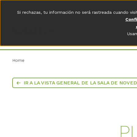
Aplicaciones
Productos
Industrias
Newsroom
Ace
Si rechazas, tu información no será rastreada cuando visi
Conf
Usam
Home
IR A LA VISTA GENERAL DE LA SALA DE NOVE
P