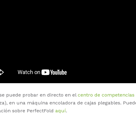
se puede probar en directo en el
centro de competencias
za), en una máquina encoladora de cajas plegables. Pued
ción sobre PerfectFold
aquí
.