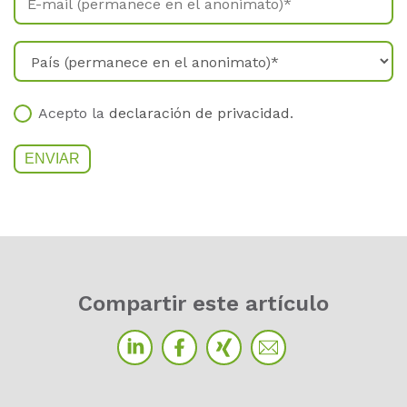
Acepto la
declaración de privacidad
.
Com­par­tir este ar­tí­cu­lo