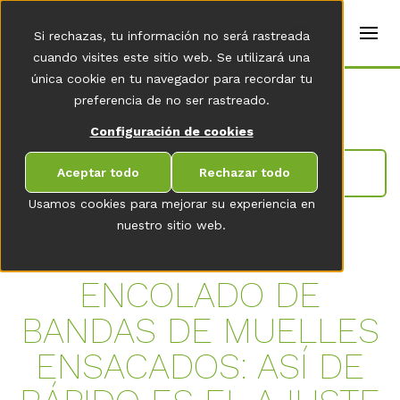
t
e
es
Si rechazas, tu información no será rastreada
r
s
cuando visites este sitio web. Se utilizará una
(
única cookie en tu navegador para recordar tu
E
Home
preferencia de no ser rastreado.
n
g
Configuración de cookies
li
s
IR A LA VISTA GENERAL DE LA SALA DE
h
Aceptar todo
Rechazar todo
NOVEDADES
)
Usamos cookies para mejorar su experiencia en
nuestro sitio web.
ENCOLADO DE
BANDAS DE MUELLES
ENSACADOS: ASÍ DE