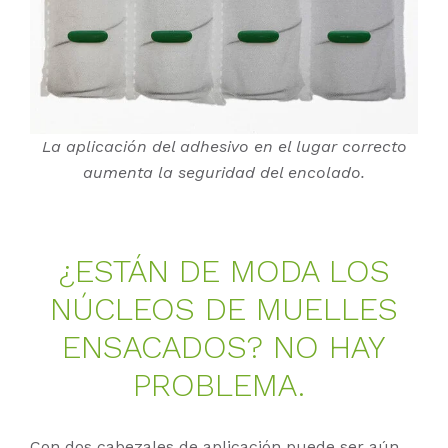
La aplicación del adhesivo en el lugar correcto
aumenta la seguridad del encolado.
¿ES­TÁN DE MODA LOS
NÚ­CLE­OS DE MU­EL­LES
EN­SA­CA­DOS? NO HAY
PRO­BLE­MA.
Con dos cabezales de aplicación puede ser aún