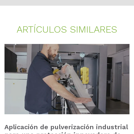
AR­TÍ­CU­LOS SI­MI­LA­RES
Aplicación de pulverización industrial