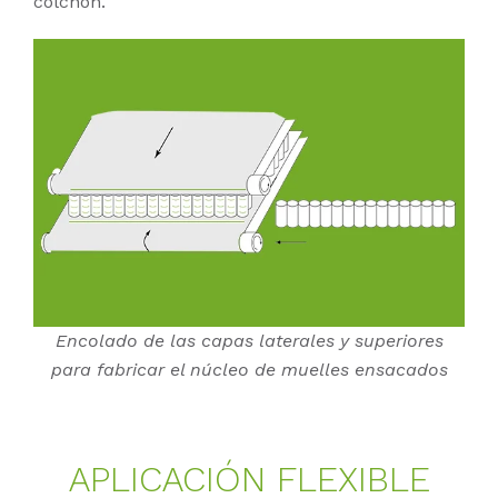
colchón.
Encolado de las capas laterales y superiores
para fabricar el núcleo de muelles ensacados
AP­LI­CA­CIÓN FLE­XI­BLE