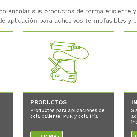
o encolar sus productos de forma eficiente y
e aplicación para adhesivos termofusibles y co
PRODUCTOS
I
Productos para aplicaciones de
Si
cola caliente, PUR y cola fría
ad
in
LEER MÁS