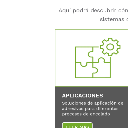
Aquí podrá descubrir cóm
sistemas d
APLICACIONES
Soluciones de aplicación de
adhesivos para diferentes
procesos de encolado
LEER MÁS