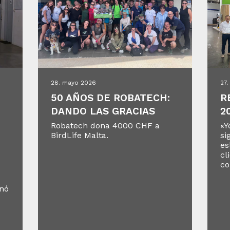
28. mayo 2026
27
50 AÑOS DE ROBATECH:
R
DANDO LAS GRACIAS
2
Robatech dona 4000 CHF a
«Y
BirdLife Malta.
si
es
cl
co
nó