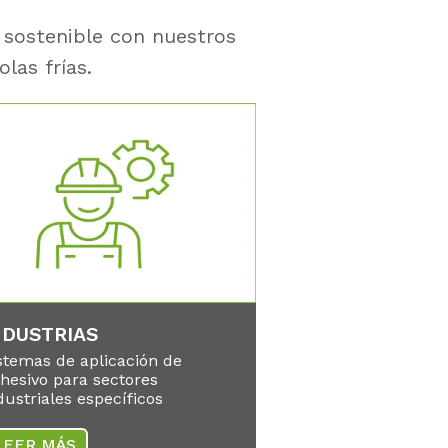
 sostenible con nuestros
las frías.
NDUSTRIAS
stemas de aplicación de
hesivo para sectores
dustriales específicos
LEER MÁS