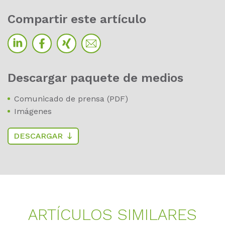
Com­par­tir este ar­tí­cu­lo
Des­car­gar paque­te de me­di­os
Comunicado de prensa (PDF)
Imágenes
DESCARGAR
AR­TÍ­CU­LOS SI­MI­LA­RES