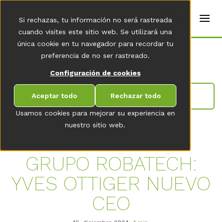
t
e
es
Si rechazas, tu información no será rastreada
r
s
cuando visites este sitio web. Se utilizará una
(
única cookie en tu navegador para recordar tu
E
Home
preferencia de no ser rastreado.
n
g
Configuración de cookies
li
s
IR A LA VISTA GENERAL DE LA SALA DE
h
Aceptar todo
Rechazar todo
NOVEDADES
)
Usamos cookies para mejorar su experiencia en
nuestro sitio web.
GRUPO ROBATECH:
YVES OTTIGER NUEVO
CEO