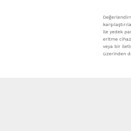
Değerlendirm
karşılaştırıl
ile yedek par
eritme cihaz
veya bir ile
üzerinden da