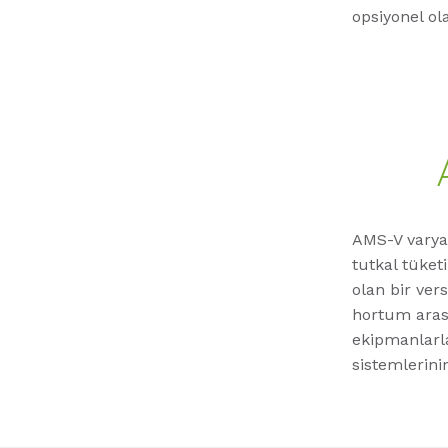
opsiyonel ol
AMS-V varyan
tutkal tüket
olan bir ver
hortum arası
ekipmanlarl
sistemlerini