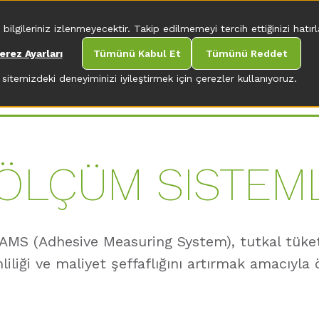
ch hakkında
İLETIŞIM
gileriniz izlenmeyecektir. Takip edilmemeyi tercih ettiğinizi hatırla
erez Ayarları
Tümünü Kabul Et
Tümünü Reddet
sitemizdeki deneyiminizi iyileştirmek için çerezler kullanıyoruz.
ÖLÇÜM SISTEM
AMS (Adhesive Measuring System), tutkal tüketim
iliği ve maliyet şeffaflığını artırmak amacıyla ö