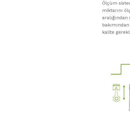
Ölçüm sistem
miktarını öl
aralığından
bakımından f
kalite gerekl