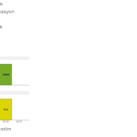
ak
ikasyon
k
ketim