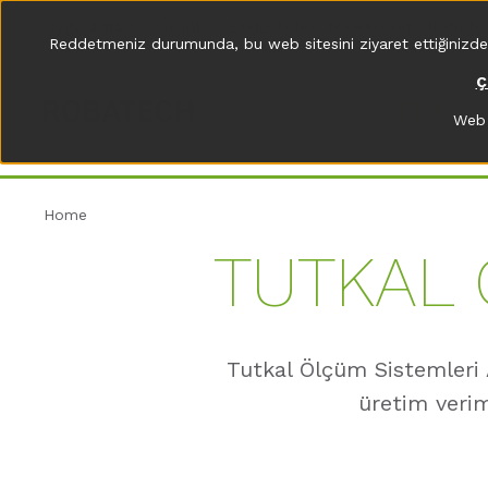
Uygulamalar
Ürünler
Endüstriler
Newsroom
Robate
Reddetmeniz durumunda, bu web sitesini ziyaret ettiğinizde bil
Ç
Web 
Home
TUTKAL 
Tutkal Ölçüm Sistemleri 
üretim veriml