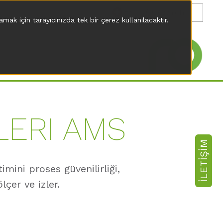
tr
mak için tarayıcınızda tek bir çerez kullanılacaktır.
LERI AMS
İLETIŞIM
ini proses güvenilirliği,
lçer ve izler.