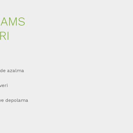
 AMS
RI
erde azalma
veri
i ve depolama