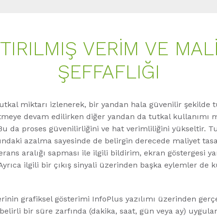
TIRILMIŞ VERIM VE MAL
ŞEFFAFLIĞI
tkal miktarı izlenerek, bir yandan hala güvenilir şekilde 
tmeye devam edilirken diğer yandan da tutkal kullanımı
. Bu da proses güvenilirliğini ve hat verimliliğini yükseltir. T
ındaki azalma sayesinde de belirgin derecede maliyet tas
erans aralığı sapması ile ilgili bildirim, ekran göstergesi y
 Ayrıca ilgili bir çıkış sinyali üzerinden başka eylemler d
rinin grafiksel gösterimi InfoPlus yazılımı üzerinden gerç
belirli bir süre zarfında (dakika, saat, gün veya ay) uygula