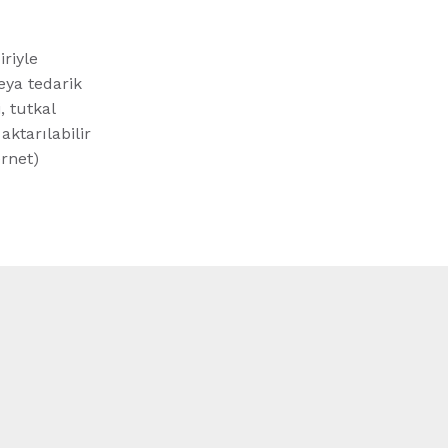
riyle
veya tedarik
, tutkal
aktarılabilir
ernet)