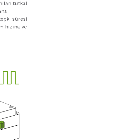
ılan tutkal
ans
epki süresi
m hızına ve