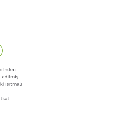
)
erinden
e edilmiş
ki ısıtmalı
tkal