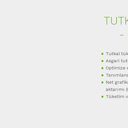
TUT
-
Tutkal tük
Asgari tu
Optimize 
Tanımlana
Net grafik
aktarımı 
Tüketim ve