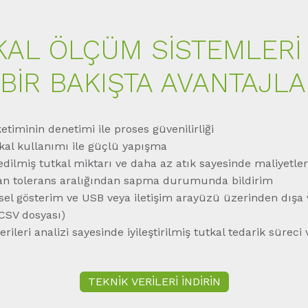
KAL ÖLÇÜM SİSTEMLERİ
 BİR BAKIŞTA AVANTAJLA
etiminin denetimi ile proses güvenilirliği
tkal kullanımı ile güçlü yapışma
edilmiş tutkal miktarı ve daha az atık sayesinde maliyetl
n tolerans aralığından sapma durumunda bildirim
sel gösterim ve USB veya iletişim arayüzü üzerinden dışa 
(CSV dosyası)
rileri analizi sayesinde iyileştirilmiş tutkal tedarik sürec
TEKNİK VERİLERİ İNDİRİN