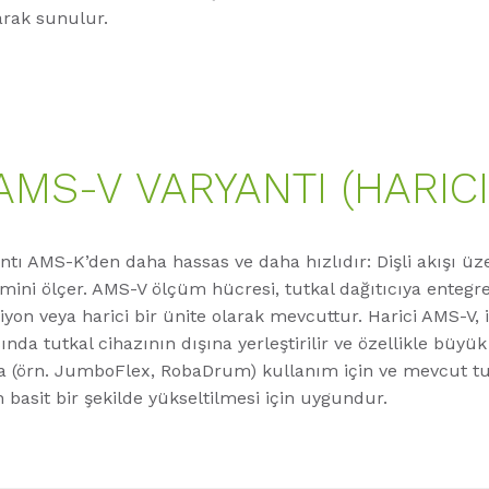
arak sunulur.
AMS-V VARYANTI (HARICI
tı AMS-K’den daha hassas ve daha hızlıdır: Dişli akışı üz
imini ölçer. AMS-V ölçüm hücresi, tutkal dağıtıcıya entegr
siyon veya harici bir ünite olarak mevcuttur. Harici AMS-V, i
nda tutkal cihazının dışına yerleştirilir ve özellikle büyük
a (örn. JumboFlex, RobaDrum) kullanım için ve mevcut tu
n basit bir şekilde yükseltilmesi için uygundur.