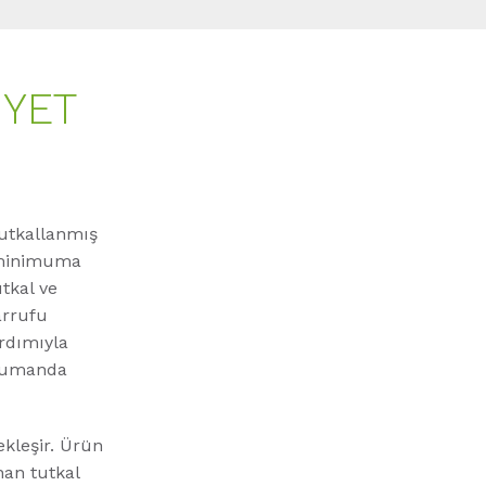
IYET
tutkallanmış
 minimuma
utkal ve
arrufu
ardımıyla
e kumanda
ekleşir. Ürün
nan tutkal