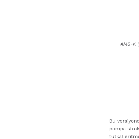
AMS-K (
Bu versiyond
pompa strok
tutkal erit