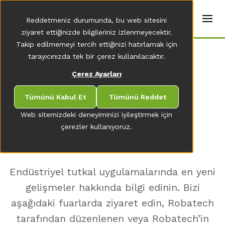
t
e
tr
Reddetmeniz durumunda, bu web sitesini
r
s
ziyaret ettiğinizde bilgileriniz izlenmeyecektir.
(
Takip edilmemeyi tercih ettiğinizi hatırlamak için
E
Home
tarayıcınızda tek bir çerez kullanılacaktır.
n
g
Çerez Ayarları
li
s
h
FUARLAR VE
Tümünü Kabul Et
Tümünü Reddet
)
Web sitemizdeki deneyiminizi iyileştirmek için
ETKINLIKLER
çerezler kullanıyoruz.
Endüstriyel tutkal uygulamalarında
en yeni
gelişmeler hakkında bilgi edinin. Bizi
aşağıdaki fuarlarda ziyaret edin, Robatech
tarafından düzenlenen veya Robatech’in