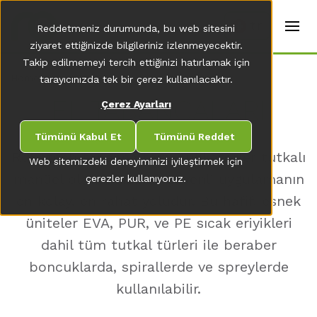
t
e
tr
Reddetmeniz durumunda, bu web sitesini
r
s
ziyaret ettiğinizde bilgileriniz izlenmeyecektir.
(
Takip edilmemeyi tercih ettiğinizi hatırlamak için
E
Home
tarayıcınızda tek bir çerez kullanılacaktır.
n
g
EL TABANCALARI
Çerez Ayarları
li
s
h
Tümünü Kabul Et
Tümünü Reddet
)
Robatech tabanca tarzı aplikatörler tutkalı
Web sitemizdeki deneyiminizi iyileştirmek için
manüel olarak hızlı ve güvenli uygulamanın
çerezler kullanıyoruz.
en kolay, en rahat yoludur. Bu hafif, esnek
üniteler EVA, PUR, ve PE sıcak eriyikleri
dahil tüm tutkal türleri ile beraber
boncuklarda, spirallerde ve spreylerde
kullanılabilir.