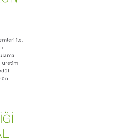
mleri ile,
le
gulama
 üretim
odül
ürün
IĞI
AL