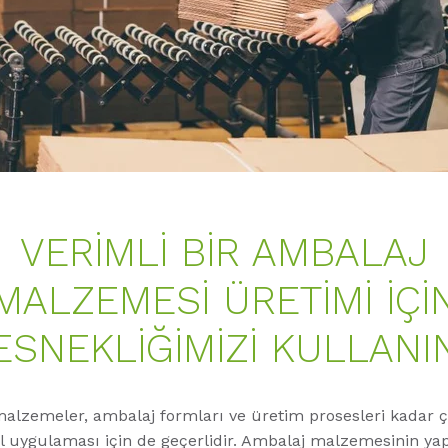
VERIMLI BIR AMBALAJ
MALZEMESI ÜRETIMI IÇI
ESNEKLIĞIMIZI KULLANI
lzemeler, ambalaj formları ve üretim prosesleri kadar çeş
al uygulaması için de geçerlidir. Ambalaj malzemesinin yap