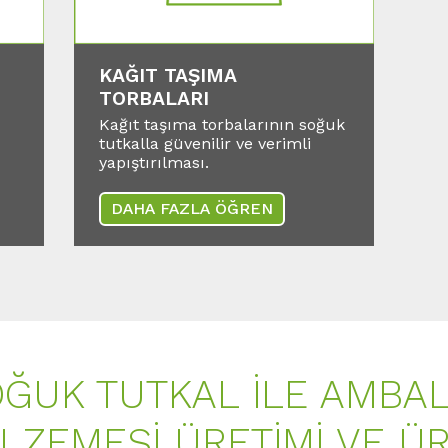
KAĞIT TAŞIMA
TORBALARI
Kağıt taşıma torbalarının soğuk
tutkalla güvenilir ve verimli
yapıştırılması.
DAHA FAZLA ÖĞREN
ĞUK TUTKAL İLE AMBA
LZEMESİ ÜRETİMİ VE Ü