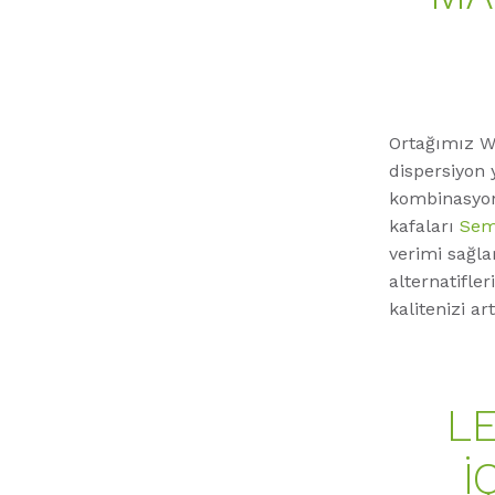
Ortağımız W.
dispersiyon 
kombinasyon 
kafaları
Sem
verimi sağla
alternatifle
kalitenizi art
LE
I