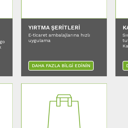
YIRTMA ŞERITLERI
K
E-ticaret ambalajlarına hızlı
Sı
uygulama
tu
rgo
Ka
k
DAHA FAZLA BİLGİ EDİNİN