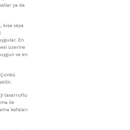
allar ya da
, kısa veya
j
ygular. En
mesi üzerine
n uygun ve en
. Çünkü
bilir.
i tasarruflu
şma ile
lama kafaları