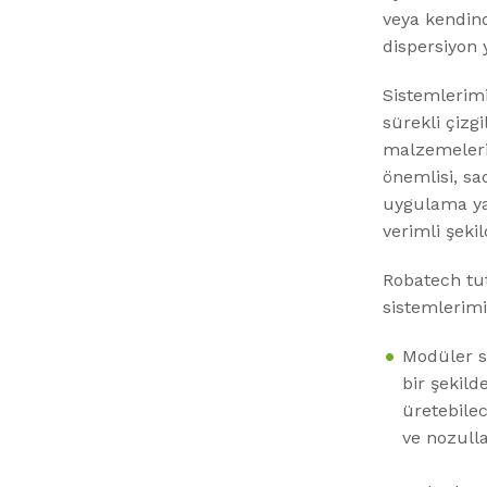
veya kendind
dispersiyon y
Sistemlerimi
sürekli çizg
malzemeleri
önemlisi, sa
uygulama yat
verimli şekil
Robatech tut
sistemlerimi
Modüler s
bir şekild
üretebilec
ve nozulla