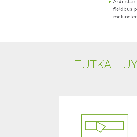
Ardından i
fieldbus 
makineler
TUTKAL U