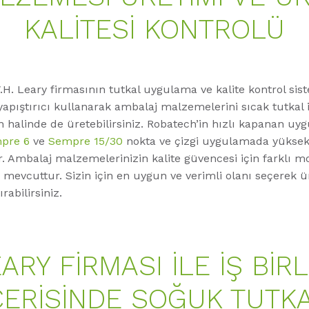
KALİTESİ KONTROLÜ
H. Leary firmasının tutkal uygulama ve kalite kontrol siste
yapıştırıcı kullanarak ambalaj malzemelerini sıcak tutkal i
halinde de üretebilirsiniz. Robatech’in hızlı kapanan uy
pre 6
ve
Sempre 15/30
nokta ve çizgi uygulamada yüksek
r. Ambalaj malzemelerinizin kalite güvencesi için farklı m
ri mevcuttur. Sizin için en uygun ve verimli olanı seçerek 
ırabilirsiniz.
ARY FIRMASI ILE IŞ BIRL
ÇERISINDE SOĞUK TUTK