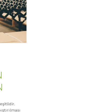
N
N
itlidir.
ıştırılması