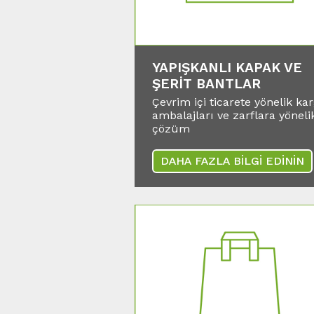
YAPIŞKANLI KAPAK VE
ŞERIT BANTLAR
Çevrim içi ticarete yönelik ka
ambalajları ve zarflara yöneli
çözüm
DAHA FAZLA BİLGİ EDİNİN