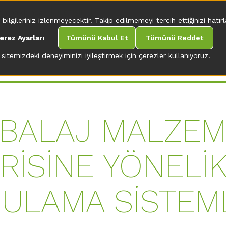
ch hakkında
İLETIŞIM
gileriniz izlenmeyecektir. Takip edilmemeyi tercih ettiğinizi hatırla
erez Ayarları
Tümünü Kabul Et
Tümünü Reddet
sitemizdeki deneyiminizi iyileştirmek için çerezler kullanıyoruz.
BALAJ MALZEM
RİSİNE YÖNELİK
ULAMA SİSTEM