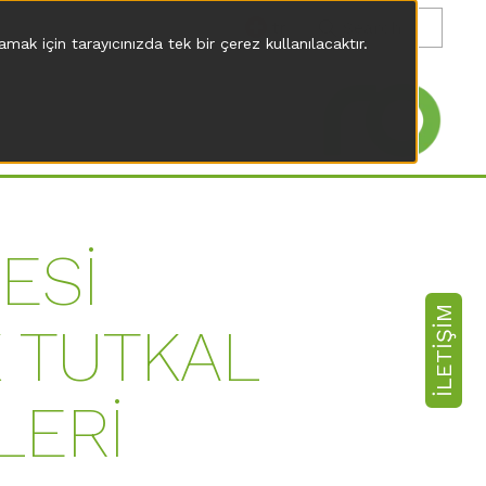
tr
mak için tarayıcınızda tek bir çerez kullanılacaktır.
ESİ
İLETIŞIM
 TUTKAL
LERİ