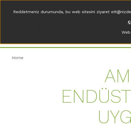
Uygulamalar
Ürünler
Endüstriler
Newsroom
Robate
Reddetmeniz durumunda, bu web sitesini ziyaret ettiğinizde bil
Ç
Web 
Home
AM
ENDÜST
UYG