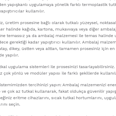
en yapışkanlı uygulamaya yönelik farklı termoplastik tutk
apıştırıcılar kullanılır.
z, üretim prosesine bağlı olarak tutkalı yüzeysel, noktasal
iler halinde kağıda, kartona, mukavvaya veya diğer ambala
ne temassız ya da ambalaj malzemesi ile temas halinde u
dece gerektiği kadar yapıştırıcı kullanılır. Ambalaj malze
ay, dikey, üstten veya alttan, tamamen prosesiniz için e
de yapılır.
kal uygulama sistemleri ile prosesinizi tasarlayabilirsiniz
z çok yönlü ve modüler yapısı ile farklı şekillerde kullanıla
istemimizden tercihinizi yapın: Ambalaj malzemenizi enerj
e ve çok az tutkal kullanarak, fakat oldukça güvenilir yapı
eğiniz eritme cihazlarını, sıcak tutkal hortumlarını, uygu
rını seçin.