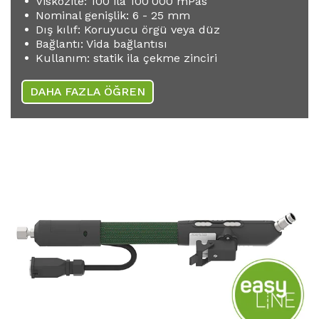
Viskozite: 100 ila 100'000 mPas
Nominal genişlik: 6 - 25 mm
Dış kılıf: Koruyucu örgü veya düz
Bağlantı: Vida bağlantısı
Kullanım: statik ila çekme zinciri
DAHA FAZLA ÖĞREN