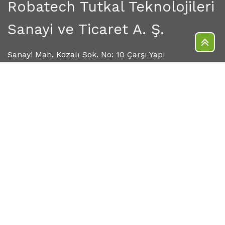
Robatech Tutkal Teknolojileri
Sanayi ve Ticaret A. Ş.
Sanayi Mah. Kozalı Sok. No: 10 Çarşı Yapı
Sitesi C33
TR - 41040 İzmit - Kocaeli
+90 262 322 41 57
info@robatech.com.tr
robatech.com/tr-tr/organizasyon-turkiye
Responsible for:
Türkiye
Gizlilik Politikası