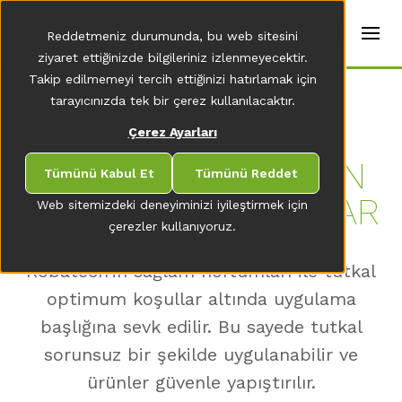
t
e
tr
Reddetmeniz durumunda, bu web sitesini
r
s
ziyaret ettiğinizde bilgileriniz izlenmeyecektir.
(
Takip edilmemeyi tercih ettiğinizi hatırlamak için
E
Home
tarayıcınızda tek bir çerez kullanılacaktır.
n
g
GÜVENLİ TUTKAL
Çerez Ayarları
li
s
UYGULAMALARI İÇİN
h
Tümünü Kabul Et
Tümünü Reddet
)
SAĞLAM HORTUMLAR
Web sitemizdeki deneyiminizi iyileştirmek için
çerezler kullanıyoruz.
Robatech’in sağlam hortumları ile tutkal
optimum koşullar altında uygulama
başlığına sevk edilir. Bu sayede tutkal
sorunsuz bir şekilde uygulanabilir ve
ürünler güvenle yapıştırılır.