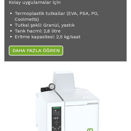
Kolay uygulamalar için
Termoplastik tutkallar (EVA, PSA, PO,
Coolmelts)
Tutkal şekli: Granül, yastık
Tank hacmi: 2,6 litre
Eritme kapasitesi: 2,5 kg/saat
DAHA FAZLA ÖĞREN