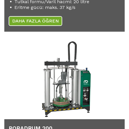
Tutkal formu/Varil hacmi: 20 litre
Eritme gücü: maks. 37 kg/s
DAHA FAZLA ÖĞREN
ROBADRUM 200