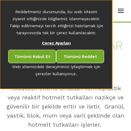
t
e
tr
Reddetmeniz durumunda, bu web sitesini
r
s
ziyaret ettiğinizde bilgileriniz izlenmeyecektir.
(
Takip edilmemeyi tercih ettiğinizi hatırlamak için
E
Home
tarayıcınızda tek bir çerez kullanılacaktır.
n
g
HOTMELT TUTKALLAR
Çerez Ayarları
li
s
IÇIN ERITME
h
Tümünü Kabul Et
Tümünü Reddet
)
CIHAZLARI
Web sitemizdeki deneyiminizi iyileştirmek için
çerezler kullanıyoruz.
Robatech eritme cihazları termoplastik
veya reaktif hotmelt tutkalları nazikçe ve
güvenilir bir şekilde eritir ve iletir. Granül,
yastık, blok, mum veya varil şeklinde olan
hotmelt tutkalları işlerler.