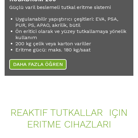
Güçlü varil beslemeli tutkal eritme sistemi
Uygulanabilir yapıştırıcı çeşitleri: EVA, PSA,
PUR, PS, APAO, akrilik, bütil
Ön eritici olarak ve yüzey tutkallamaya yönelik
kullanım
200 kg çelik veya karton variller
Eritme gücü: maks. 180 kg/saat
DAHA FAZLA ÖĞREN
REAKTIF TUTKALLAR IÇIN
ERITME CIHAZLARI