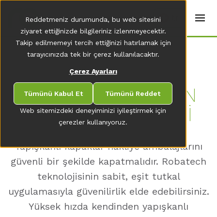
t
e
tr
Reddetmeniz durumunda, bu web sitesini
r
s
ziyaret ettiğinizde bilgileriniz izlenmeyecektir.
(
Takip edilmemeyi tercih ettiğinizi hatırlamak için
E
Home
tarayıcınızda tek bir çerez kullanılacaktır.
n
g
YAPIŞKANLI
Çerez Ayarları
li
s
KAPAKLARIN UYGUN
h
Tümünü Kabul Et
Tümünü Reddet
)
MALİYETLİ ÜRETİMİ
Web sitemizdeki deneyiminizi iyileştirmek için
çerezler kullanıyoruz.
Yapışkanlı kapaklar nakliye ambalajlarını
güvenli bir şekilde kapatmalıdır. Robatech
teknolojisinin sabit, eşit tutkal
uygulamasıyla güvenilirlik elde edebilirsiniz.
Yüksek hızda kendinden yapışkanlı