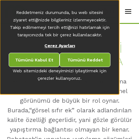
t
e
tr
Reddetmeniz durumunda, bu web sitesini
r
s
ziyaret ettiğinizde bilgileriniz izlenmeyecektir.
(
Takip edilmemeyi tercih ettiğinizi hatırlamak için
E
Home
tarayıcınızda tek bir çerez kullanılacaktır.
n
g
GÖRSEL SIFIR EKLİ
Çerez Ayarları
li
s
KENAR YAPIŞTIRMA
h
Tümünü Kabul Et
Tümünü Reddet
)
Web sitemizdeki deneyiminizi iyileştirmek için
çerezler kullanıyoruz.
Kenar yapıştırmada sadece yapıştırma
işleminin dayanıklılığı değil, mükemmel
görünümü de büyük bir rol oynar.
Burada,“görsel sıfır ek” olarak adlandırılan
kalite özelliği geçerlidir, yani gözle görülür
yapıştırma bağlantısı olmayan bir kenar.
Robatech’in yapışkan uygulama çözümleri