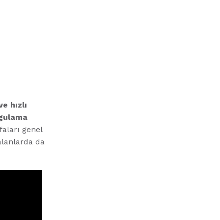
e hızlı
ygulama
aları genel
alanlarda da