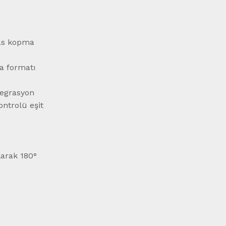
sas kopma
ma formatı
tegrasyon
ontrolü eşit
larak 180°