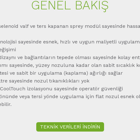
GENEL BAKIŞ
li selenoid valf ve ters kapanan sprey modül sayesinde has
nolojisi sayesinde esnek, hızlı ve uygun maliyetli uygula
eğişimi
izaynı ve bağlantıların tepede olması sayesinde kolay en
ımı sayesinde, yüzey nozuluna kadar olan sabit sıcaklık k
itesi ve sabit bir uygulama (kaplama) ağırlığı sağlar
ltre sayesinde nozul tıkanıklıkları yok
 CoolTouch izolasyonu sayesinde operatör güvenliği
önünde veya tersi yönde uygulama için flat nozul esnek o
ilir.
TEKNİK VERİLERİ İNDİRİN