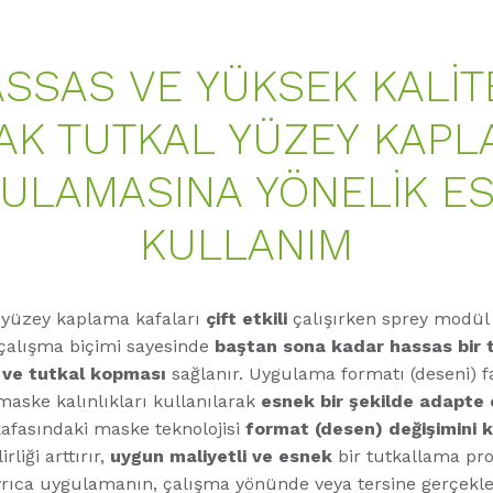
SSAS VE YÜKSEK KALIT
AK TUTKAL YÜZEY KAP
ULAMASINA YÖNELIK E
KULLANIM
 yüzey kaplama kafaları
çift etkili
çalışırken sprey modül
çalışma biçimi sayesinde
baştan sona kadar hassas bir 
 ve tutkal kopması
sağlanır. Uygulama formatı (deseni) 
maske kalınlıkları kullanılarak
esnek bir şekilde adapte e
afasındaki maske teknolojisi
format (desen) değişimini k
rliği arttırır,
uygun maliyetli ve esnek
bir tutkallama pro
yrıca uygulamanın, çalışma yönünde veya tersine gerçekle