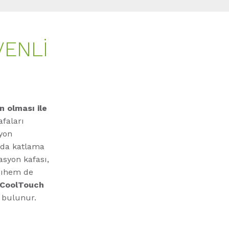
VENLI
n olması ile
afaları
syon
nda katlama
asyon kafası,
asıhem de
CoolTouch
a bulunur.