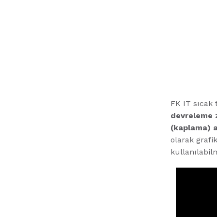
FK IT sıcak 
devreleme 
(kaplama) ağ
olarak grafi
kullanılabil