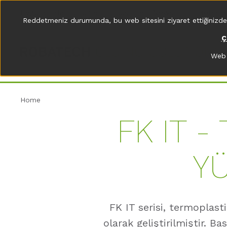
Uygulamalar
Ürünler
Endüstriler
Newsroom
Robate
Reddetmeniz durumunda, bu web sitesini ziyaret ettiğinizde bil
Ç
Web 
Home
FK IT -
Y
FK IT serisi, termoplasti
olarak geliştirilmiştir. B