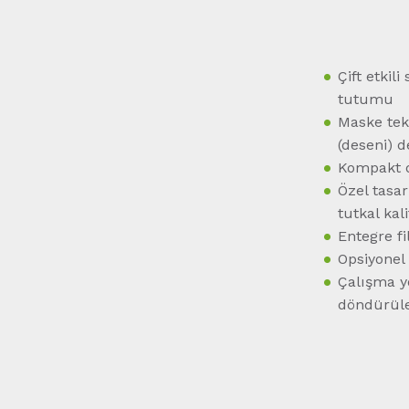
Çift etki
tutumu
Maske tek
(deseni) d
Kompakt d
Özel tasar
tutkal kal
Entegre fi
Opsiyonel
Çalışma y
döndürüleb