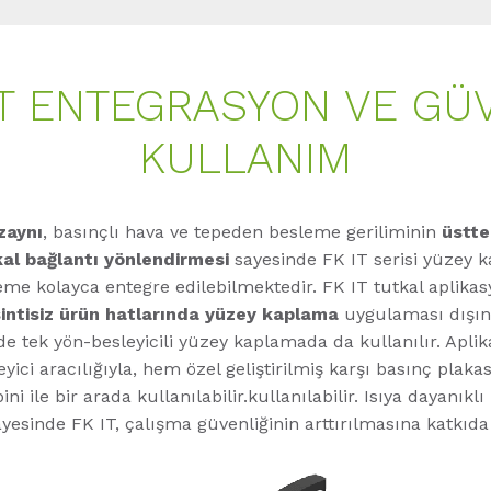
T ENTEGRASYON VE GÜ
KULLANIM
zaynı
, basınçlı hava ve tepeden besleme geriliminin
üstte
tkal bağlantı yönlendirmesi
sayesinde FK IT serisi yüzey k
me kolayca entegre edilebilmektedir. FK IT tutkal aplika
intisiz ürün hatlarında yüzey kaplama
uygulaması dışı
e tek yön-besleyicili yüzey kaplamada da kullanılır. Aplik
eyici aracılığıyla, hem özel geliştirilmiş karşı basınç plak
i ile bir arada kullanılabilir.kullanılabilir. Isıya dayanıklı
yesinde FK IT, çalışma güvenliğinin arttırılmasına katkıd