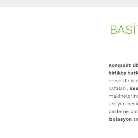
BASI
Kompakt di
birlikte tu
mevcut siste
kafaları,
kes
makinelerind
tek yön besl
besleme bobin
izolasyon
sa