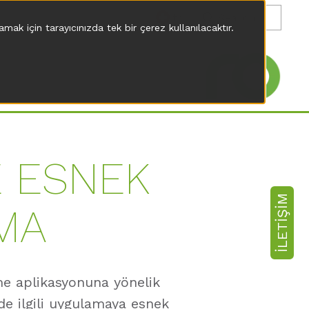
tr
mak için tarayıcınızda tek bir çerez kullanılacaktır.
VE ESNEK
İLETIŞIM
MA
ürme aplikasyonuna yönelik
nde ilgili uygulamaya esnek