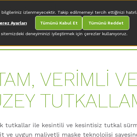
ch hakkında
İLETIŞIM
gileriniz izlenmeyecektir. Takip edilmemeyi tercih ettiğinizi hatırla
erez Ayarları
Tümünü Kabul Et
Tümünü Reddet
sitemizdeki deneyiminizi iyileştirmek için çerezler kullanıyoruz.
 TAM, VERİMLİ 
ÜZEY TUTKALLA
k tutkallar ile kesintili ve kesintisiz tutkal s
asit ve uygun maliyetli maske teknolojisi sayesi