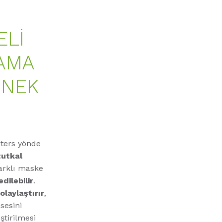
ELI
LAMA
SNEK
 ters yönde
tutkal
farklı maske
dilebilir
.
olaylaştırır
,
sesini
ştirilmesi