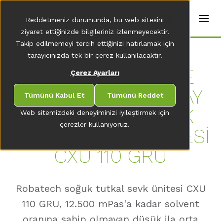
t
e
tr
Reddetmeniz durumunda, bu web sitesini
r
s
ziyaret ettiğinizde bilgileriniz izlenmeyecektir.
(
Takip edilmemeyi tercih ettiğinizi hatırlamak için
E
Home
tarayıcınızda tek bir çerez kullanılacaktır.
n
g
MAKSİMUM KALİTE
Çerez Ayarları
li
s
TALEPLERİ VE KOLAY
h
Tümünü Kabul Et
Tümünü Reddet
)
BAKIM İÇİN SOĞUK
Web sitemizdeki deneyiminizi iyileştirmek için
çerezler kullanıyoruz.
TUTKAL SEVK ÜNİTESİ
CXU 110 GRU
Robatech soğuk tutkal sevk ünitesi CXU
110 GRU, 12.500 mPas'a kadar solvent
oranına sahip olmayan düşük ila orta